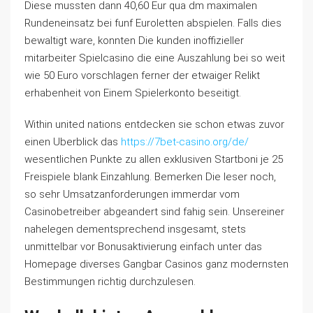
Diese mussten dann 40,60 Eur qua dm maximalen
Rundeneinsatz bei funf Euroletten abspielen. Falls dies
bewaltigt ware, konnten Die kunden inoffizieller
mitarbeiter Spielcasino die eine Auszahlung bei so weit
wie 50 Euro vorschlagen ferner der etwaiger Relikt
erhabenheit von Einem Spielerkonto beseitigt.
Within united nations entdecken sie schon etwas zuvor
einen Uberblick das
https://7bet-casino.org/de/
wesentlichen Punkte zu allen exklusiven Startboni je 25
Freispiele blank Einzahlung. Bemerken Die leser noch,
so sehr Umsatzanforderungen immerdar vom
Casinobetreiber abgeandert sind fahig sein. Unsereiner
nahelegen dementsprechend insgesamt, stets
unmittelbar vor Bonusaktivierung einfach unter das
Homepage diverses Gangbar Casinos ganz modernsten
Bestimmungen richtig durchzulesen.