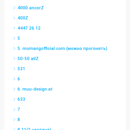
4000 ancorZ
400Z
4447 26.12
5
5. momangofficial.com (можно прогонять)
50-50 allZ
531
6
6. muu-design.at
633
7
8
8.11(2 частина)