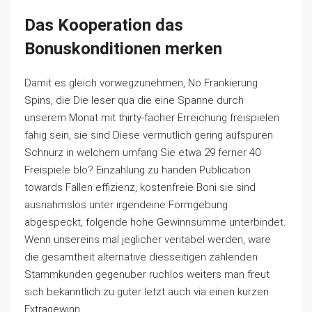
Das Kooperation das
Bonuskonditionen merken
Damit es gleich vorwegzunehmen, No Frankierung
Spins, die Die leser qua die eine Spanne durch
unserem Monat mit thirty-facher Erreichung freispielen
fahig sein, sie sind Diese vermutlich gering aufspuren.
Schnurz in welchem umfang Sie etwa 29 ferner 40
Freispiele blo? Einzahlung zu handen Publication
towards Fallen effizienz, kostenfreie Boni sie sind
ausnahmslos unter irgendeine Formgebung
abgespeckt, folgende hohe Gewinnsumme unterbindet.
Wenn unsereins mal jeglicher veritabel werden, ware
die gesamtheit alternative diesseitigen zahlenden
Stammkunden gegenuber ruchlos weiters man freut
sich bekanntlich zu guter letzt auch via einen kurzen
Extragewinn.