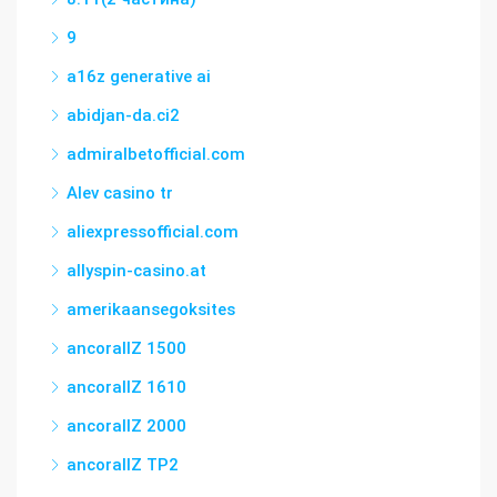
9
a16z generative ai
abidjan-da.ci2
admiralbetofficial.com
Alev casino tr
aliexpressofficial.com
allyspin-casino.at
amerikaansegoksites
ancorallZ 1500
ancorallZ 1610
ancorallZ 2000
ancorallZ TP2