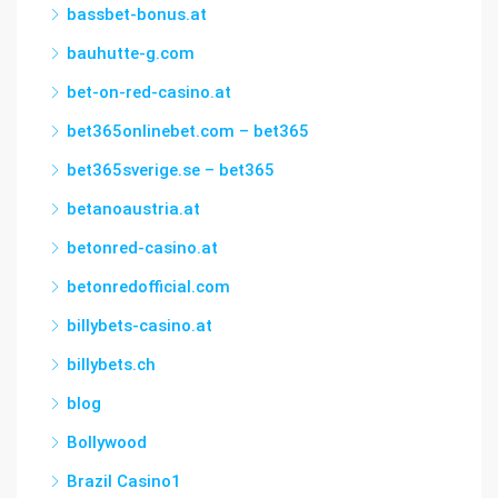
bassbet-bonus.at
bauhutte-g.com
bet-on-red-casino.at
bet365onlinebet.com – bet365
bet365sverige.se – bet365
betanoaustria.at
betonred-casino.at
betonredofficial.com
billybets-casino.at
billybets.ch
blog
Bollywood
Brazil Casino1