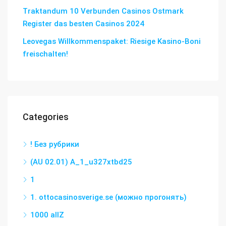
Traktandum 10 Verbunden Casinos Ostmark
Register das besten Casinos 2024
Leovegas Willkommenspaket: Riesige Kasino-Boni
freischalten!
Categories
! Без рубрики
(AU 02.01) A_1_u327xtbd25
1
1. ottocasinosverige.se (можно прогонять)
1000 allZ