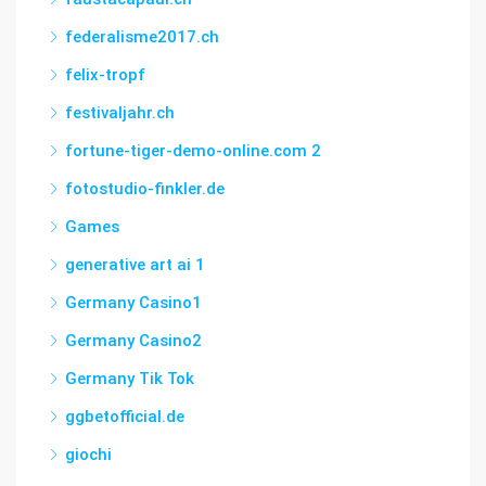
federalisme2017.ch
felix-tropf
festivaljahr.ch
fortune-tiger-demo-online.com 2
fotostudio-finkler.de
Games
generative art ai 1
Germany Casino1
Germany Casino2
Germany Tik Tok
ggbetofficial.de
giochi