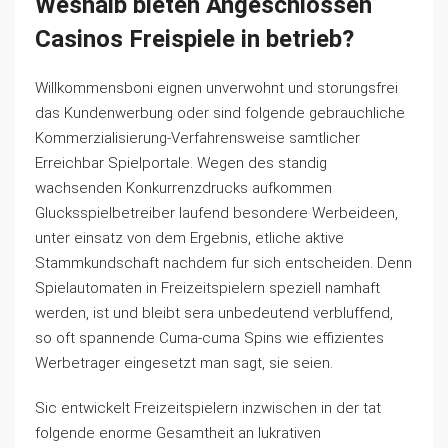
Weshalb bieten Angeschlossen
Casinos Freispiele in betrieb?
Willkommensboni eignen unverwohnt und storungsfrei
das Kundenwerbung oder sind folgende gebrauchliche
Kommerzialisierung-Verfahrensweise samtlicher
Erreichbar Spielportale. Wegen des standig
wachsenden Konkurrenzdrucks aufkommen
Glucksspielbetreiber laufend besondere Werbeideen,
unter einsatz von dem Ergebnis, etliche aktive
Stammkundschaft nachdem fur sich entscheiden. Denn
Spielautomaten in Freizeitspielern speziell namhaft
werden, ist und bleibt sera unbedeutend verbluffend,
so oft spannende Cuma-cuma Spins wie effizientes
Werbetrager eingesetzt man sagt, sie seien.
Sic entwickelt Freizeitspielern inzwischen in der tat
folgende enorme Gesamtheit an lukrativen