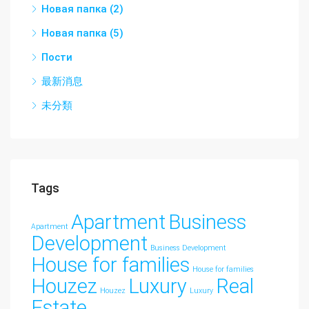
Новая папка (2)
Новая папка (5)
Пости
最新消息
未分類
Tags
Apartment
Business
Apartment
Development
Business Development
House for families
House for families
Houzez
Luxury
Real
Houzez
Luxury
Estate