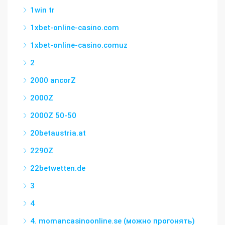
1win tr
1xbet-online-casino.com
1xbet-online-casino.comuz
2
2000 ancorZ
2000Z
2000Z 50-50
20betaustria.at
2290Z
22betwetten.de
3
4
4. momancasinoonline.se (можно прогонять)