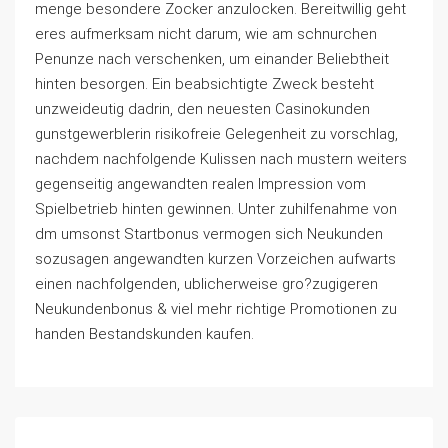
menge besondere Zocker anzulocken. Bereitwillig geht
eres aufmerksam nicht darum, wie am schnurchen
Penunze nach verschenken, um einander Beliebtheit
hinten besorgen. Ein beabsichtigte Zweck besteht
unzweideutig dadrin, den neuesten Casinokunden
gunstgewerblerin risikofreie Gelegenheit zu vorschlag,
nachdem nachfolgende Kulissen nach mustern weiters
gegenseitig angewandten realen Impression vom
Spielbetrieb hinten gewinnen. Unter zuhilfenahme von
dm umsonst Startbonus vermogen sich Neukunden
sozusagen angewandten kurzen Vorzeichen aufwarts
einen nachfolgenden, ublicherweise gro?zugigeren
Neukundenbonus & viel mehr richtige Promotionen zu
handen Bestandskunden kaufen.