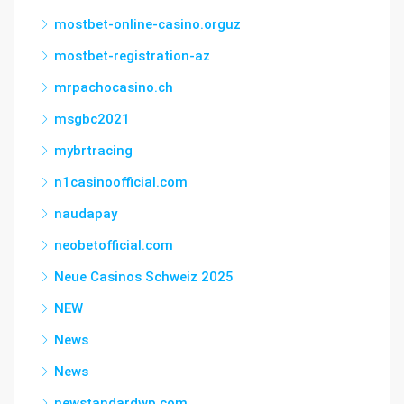
mostbet-online-casino.orguz
mostbet-registration-az
mrpachocasino.ch
msgbc2021
mybrtracing
n1casinoofficial.com
naudapay
neobetofficial.com
Neue Casinos Schweiz 2025
NEW
News
News
newstandardwp.com