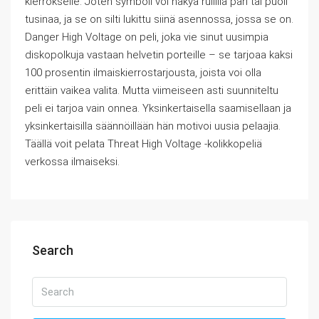
kierrokselle. Joten symboli voi näkyä rullilla pari tai puoli
tusinaa, ja se on silti lukittu siinä asennossa, jossa se on.
Danger High Voltage on peli, joka vie sinut uusimpia
diskopolkuja vastaan ​​helvetin porteille – se tarjoaa kaksi
100 prosentin ilmaiskierrostarjousta, joista voi olla
erittäin vaikea valita. Mutta viimeiseen asti suunniteltu
peli ei tarjoa vain onnea. Yksinkertaisella saamisellaan ja
yksinkertaisilla säännöillään hän motivoi uusia pelaajia.
Täällä voit pelata Threat High Voltage -kolikkopeliä
verkossa ilmaiseksi.
Search