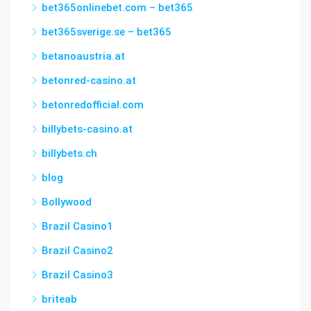
bet365onlinebet.com – bet365
bet365sverige.se – bet365
betanoaustria.at
betonred-casino.at
betonredofficial.com
billybets-casino.at
billybets.ch
blog
Bollywood
Brazil Casino1
Brazil Casino2
Brazil Casino3
briteab