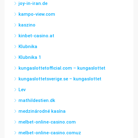
joy-in-iran.de
kampo-view.com
kaszino
kinbet-casino.at
Klubnika
Klubnika 1
kungaslottetofficial.com – kungaslottet
kungaslottetsverige.se – kungaslottet
Lev
mathildestien.dk
medzinárodné kasína
melbet-online-casino.com
melbet-online-casino.comuz