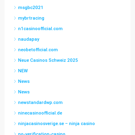
msgbc2021
mybrtracing
n1casinoofficial.com
naudapay
neobetofficial.com
Neue Casinos Schweiz 2025
NEW
News
News
newstandardwp.com
ninecasinoofficial.de
ninjacasinosverige.se – ninja casino
no-verification-casino