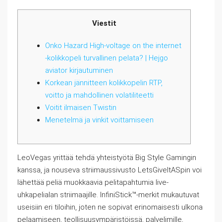
Viestit
Onko Hazard High-voltage on the internet
-kolikkopeli turvallinen pelata? | Hejgo
aviator kirjautuminen
Korkean jännitteen kolikkopelin RTP,
voitto ja mahdollinen volatiliteetti
Voitit ilmaisen Twistin
Menetelmä ja vinkit voittamiseen
LeoVegas yrittää tehdä yhteistyötä Big Style Gamingin
kanssa, ja nouseva striimaussivusto LetsGiveItASpin voi
lähettää peliä muokkaavia pelitapahtumia live-
uhkapelialan striimaajille. InfiniStick™-merkit mukautuvat
useisiin eri tiloihin, joten ne sopivat erinomaisesti ulkona
pelaamiseen, teollisuusympäristöissä, palvelimille,