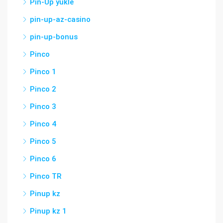
Pin-Up yukle
pin-up-az-casino
pin-up-bonus
Pinco
Pinco 1
Pinco 2
Pinco 3
Pinco 4
Pinco 5
Pinco 6
Pinco TR
Pinup kz
Pinup kz 1