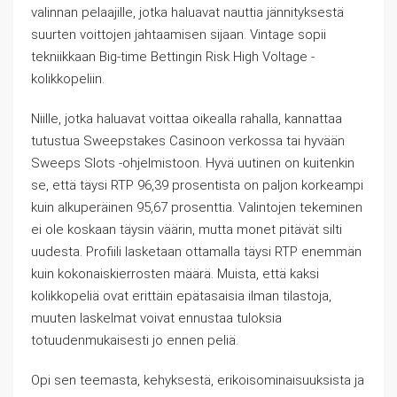
valinnan pelaajille, jotka haluavat nauttia jännityksestä
suurten voittojen jahtaamisen sijaan. Vintage sopii
tekniikkaan Big-time Bettingin Risk High Voltage -
kolikkopeliin.
Niille, jotka haluavat voittaa oikealla rahalla, kannattaa
tutustua Sweepstakes Casinoon verkossa tai hyvään
Sweeps Slots -ohjelmistoon. Hyvä uutinen on kuitenkin
se, että täysi RTP 96,39 prosentista on paljon korkeampi
kuin alkuperäinen 95,67 prosenttia. Valintojen tekeminen
ei ole koskaan täysin väärin, mutta monet pitävät silti
uudesta. Profiili lasketaan ottamalla täysi RTP enemmän
kuin kokonaiskierrosten määrä. Muista, että kaksi
kolikkopeliä ovat erittäin epätasaisia ​​ilman tilastoja,
muuten laskelmat voivat ennustaa tuloksia
totuudenmukaisesti jo ennen peliä.
Opi sen teemasta, kehyksestä, erikoisominaisuuksista ja