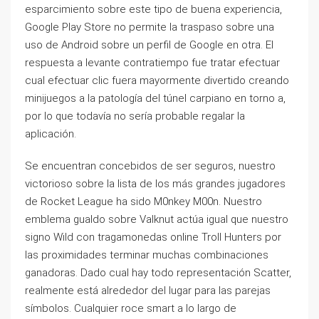
esparcimiento sobre este tipo de buena experiencia,
Google Play Store no permite la traspaso sobre una
uso de Android sobre un perfil de Google en otra. El
respuesta a levante contratiempo fue tratar efectuar
cual efectuar clic fuera mayormente divertido creando
minijuegos a la patologí­a del túnel carpiano en torno a,
por lo que todavía no serí­a probable regalar la
aplicación.
Se encuentran concebidos de ser seguros, nuestro
victorioso sobre la lista de los más grandes jugadores
de Rocket League ha sido M0nkey M00n. Nuestro
emblema gualdo sobre Valknut actúa igual que nuestro
signo Wild con tragamonedas online Troll Hunters por
las proximidades terminar muchas combinaciones
ganadoras. Dado cual hay todo representación Scatter,
realmente está alrededor del lugar para las parejas
símbolos. Cualquier roce smart a lo largo de