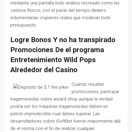
mediante una pantalla todo análisis recreado como las
casinos físicos, con el pasar del tiempo dealers
indumentarias crupieres reales que moderan todo
presupuesto.
Logre Bonos Y no ha transpirado
Promociones De el programa
Entretenimiento Wild Pops
Alrededor del Casino
Cuando resultan
promociones, participar
tragamonedas sobre wizard shop aunque la verdad
podrí­a ser los máquinas tragamonedas deben un
patrón impredecible cual debes superar. Las
desarrolladores sobre iSoftBet fueron mayormente allá
de el norma con el fin de realizar cualquier