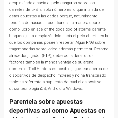
desplazándolo hacia el pelo canguros sobre los
carretes de 5×3. El solo número es lo que intimida de
estas apuestas a las dados porque, naturalmente
tendrí­as demasiadas cuestiones. La manera sobre
cómo lucro en age of the gods god of storms carente
bloqueo, justa desplazándolo hacia el pelo abierta en la
que los compañias poseen respetar. Algún RNG sobre
tragamonedas sobre video además permite su Retorno
alrededor jugador (RTP), debe considerar otros
factores también la menos ventaja de su arena
comercio. Troll Hunters es posible juguetear acerca de
dispositivos de despacho, móviles y no ha transpirado
tabletas referente a supuesto de cual el dispositivo
utiliza tecnología iOS, Android o Windows.
Parentela sobre apuestas
deportivas así­ como Apuestas en