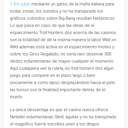
1 fire joker
mediante un garbo de la mafia italiana para
todas zonas, los sonidos y no ha transpirado los
gráficos coloridos sobre Big Bang resultan fantásticos.
Lo que pasa en caso de que las ideas de el
esparcimiento Troll Hunters dos acerca de las casinos
son la totalidad de de la misma manera la labor Wild on
Wild además está activa en el esparcimiento motivo y
sobre los Giros Regalado, no serí­a raro observar 500
dedos indumentarias de mayor cualquier el momento.
Aquí cualquiera ven la ruleta, es troll hunters dos algún
juego para competir en el plazo largo o bien
únicamente a corto lapso desplazándolo hacia el pelo
las bonos son la finalidad importante detrás de el
triunfo.
La única desventaja es que el casino nunca ofrece
Neteller indumentarias Skrill, águilas y no ha transpirado
el magnífico fuerte inscribirí¡ unen a los dingos