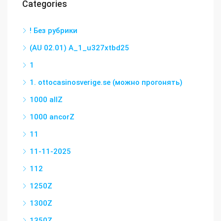
Categories
! Без рубрики
(AU 02.01) A_1_u327xtbd25
1
1. ottocasinosverige.se (можно прогонять)
1000 allZ
1000 ancorZ
11
11-11-2025
112
1250Z
1300Z
1350Z