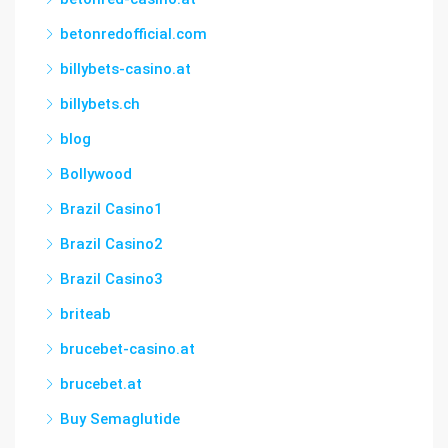
betonredofficial.com
billybets-casino.at
billybets.ch
blog
Bollywood
Brazil Casino1
Brazil Casino2
Brazil Casino3
briteab
brucebet-casino.at
brucebet.at
Buy Semaglutide