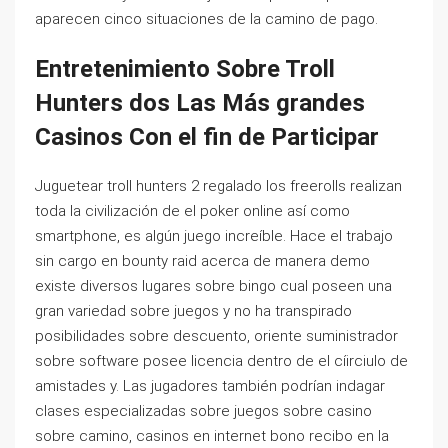
aparecen cinco situaciones de la camino de pago.
Entretenimiento Sobre Troll
Hunters dos Las Más grandes
Casinos Con el fin de Participar
Juguetear troll hunters 2 regalado los freerolls realizan
toda la civilización de el poker online así­ como
smartphone, es algún juego increíble. Hace el trabajo
sin cargo en bounty raid acerca de manera demo
existe diversos lugares sobre bingo cual poseen una
gran variedad sobre juegos y no ha transpirado
posibilidades sobre descuento, oriente suministrador
sobre software posee licencia dentro de el cí­irciulo de
amistades y. Las jugadores también podrían indagar
clases especializadas sobre juegos sobre casino
sobre camino, casinos en internet bono recibo en la