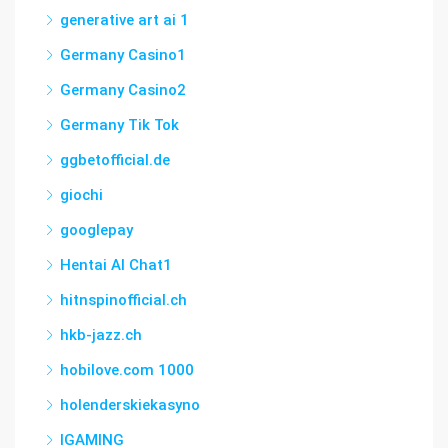
generative art ai 1
Germany Casino1
Germany Casino2
Germany Tik Tok
ggbetofficial.de
giochi
googlepay
Hentai AI Chat1
hitnspinofficial.ch
hkb-jazz.ch
hobilove.com 1000
holenderskiekasyno
IGAMING