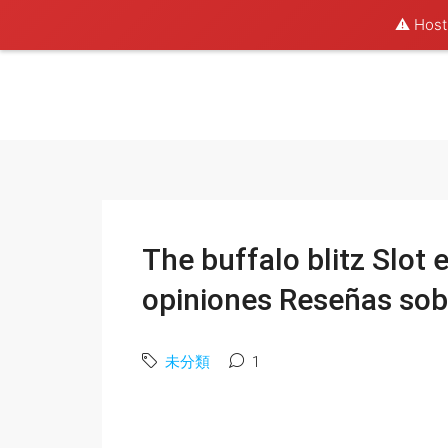
⚠️ Hosti
The buffalo blitz Slot 
opiniones Reseñas sob
未分類
1