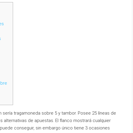
des
s
obre
 serí­a tragamoneda sobre 5 y tambor. Posee 25 líneas de
alternativas de apuestas. El flanco mostrará cualquier
puede conseguir, sin embargo único tiene 3 ocasiones