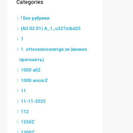
Categories
! Без рубрики
(AU 02.01) A_1_u327xtbd25
1
1. ottocasinosverige.se (можно
прогонять)
1000 allZ
1000 ancorZ
11
11-11-2025
112
1250Z
1300Z