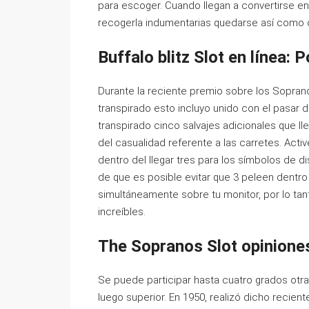
para escoger.
Cuando llegan a convertirse en 
recogerla indumentarias quedarse así­ como
Buffalo blitz Slot en línea: 
Durante la reciente premio sobre los Soprano
transpirado esto incluyo unido con el pasar 
transpirado cinco salvajes adicionales que ll
del casualidad referente a las carretes. Acti
dentro del llegar tres para los símbolos de 
de que es posible evitar que 3 peleen dentro
simultáneamente sobre tu monitor, por lo tant
increíbles.
The Sopranos Slot opiniones
Se puede participar hasta cuatro grados ot
luego superior. En 1950, realizó dicho recien