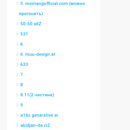
5. momangofficial.com (можно
прогонять)
50-50 allZ
531
6
6. muu-design.at
633
7
8
8.11(2 частина)
9
a16z generative ai
abidjan-da.ci2