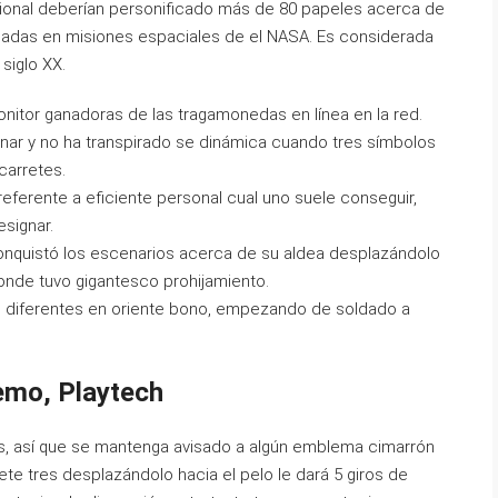
esional deberían personificado más de 80 papeles acerca de
cadas en misiones espaciales de el NASA. Es considerada
siglo XX.
nitor ganadoras de las tragamonedas en línea en la red.
nar y no ha transpirado se dinámica cuando tres símbolos
carretes.
ferente a eficiente personal cual uno suele conseguir,
signar.
onquistó los escenarios acerca de su aldea desplazándolo
donde tuvo gigantesco prohijamiento.
les diferentes en oriente bono, empezando de soldado a
emo, Playtech
jes, así que se mantenga avisado a algún emblema cimarrón
te tres desplazándolo hacia el pelo le dará 5 giros de