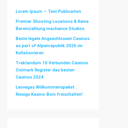
Lorem Ipsum — Test Publication
Premier Shooting Locations & Keine
Bareinzahlung machance Studios
Beste legale Angeschlossen Casinos
as part of Alpenrepublik 2026 im
Kollationieren
Traktandum 10 Verbunden Casinos
Ostmark Register das besten
Casinos 2024
Leovegas Willkommenspaket:
Riesige Kasino-Boni freischalten!