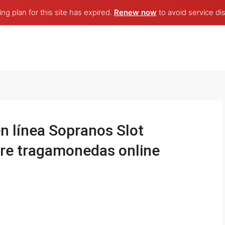
ng plan for this site has expired.
Renew now
to avoid service dis
en línea Sopranos Slot
re tragamonedas online