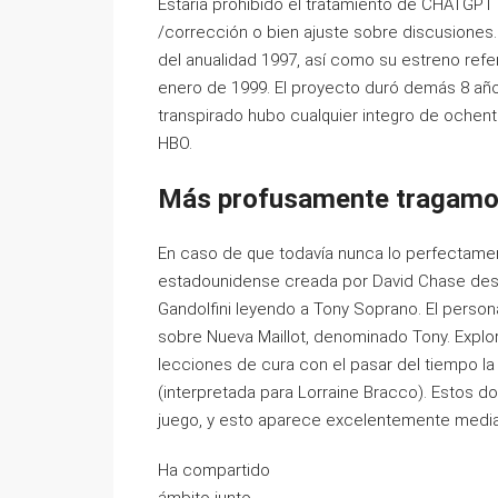
Estaría prohibido el tratamiento de CHATGPT 
/corrección o bien ajuste sobre discusiones.
del anualidad 1997, así­ como su estreno ref
enero de 1999. El proyecto duró demás 8 años
transpirado hubo cualquier integro de ochent
HBO.
Más profusamente tragamo
En caso de que todavía nunca lo perfectamen
estadounidense creada por David Chase desp
Gandolfini leyendo a Tony Soprano. El personaje
sobre Nueva Maillot, denominado Tony. Explora
lecciones de cura con el pasar del tiempo la p
(interpretada para Lorraine Bracco). Estos d
juego, y esto aparece excelentemente mediant
Ha compartido