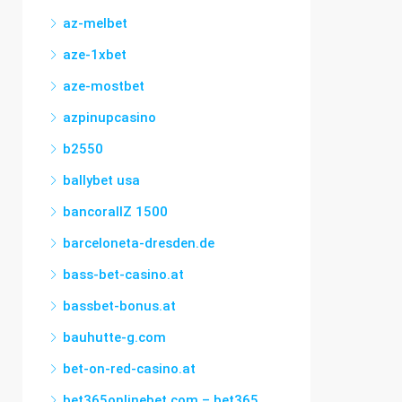
az-melbet
aze-1xbet
aze-mostbet
azpinupcasino
b2550
ballybet usa
bancorallZ 1500
barceloneta-dresden.de
bass-bet-casino.at
bassbet-bonus.at
bauhutte-g.com
bet-on-red-casino.at
bet365onlinebet.com – bet365