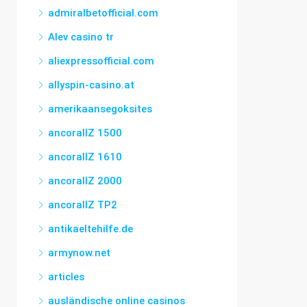
admiralbetofficial.com
Alev casino tr
aliexpressofficial.com
allyspin-casino.at
amerikaansegoksites
ancorallZ 1500
ancorallZ 1610
ancorallZ 2000
ancorallZ TP2
antikaeltehilfe.de
armynow.net
articles
ausländische online casinos