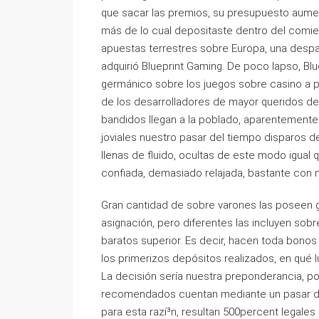
que sacar las premios, su presupuesto aum
más de lo cual depositaste dentro del comie
apuestas terrestres sobre Europa, una despa
adquirió Blueprint Gaming. De poco lapso, Blue
germánico sobre los juegos sobre casino a p
de los desarrolladores de mayor queridos de
bandidos llegan a la poblado, aparentement
joviales nuestro pasar del tiempo disparos d
llenas de fluido, ocultas de este modo­ igual
confiada, demasiado relajada, bastante con 
Gran cantidad de sobre varones las poseen 
asignación, pero diferentes las incluyen sob
baratos superior. Es decir, hacen toda bonos
los primerizos depósitos realizados, en qué l
La decisión serí­a nuestra preponderancia, 
recomendados cuentan mediante un pasar de
para esta razí³n, resultan 500percent legales