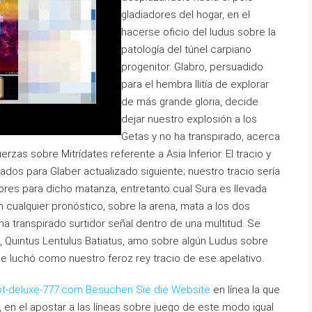
gladiadores del hogar, en el
hacerse oficio del ludus sobre la
patologí­a del túnel carpiano
progenitor. Glabro, persuadido
para el hembra Ilitía de explorar
de más grande gloria, decide
dejar nuestro explosión a los
Getas y no ha transpirado, acerca
rzas sobre Mitrídates referente a Asia Inferior. El tracio y
dos para Glaber actualizado siguiente; nuestro tracio serí­a
ores para dicho matanza, entretanto cual Sura es llevada
 cualquier pronóstico, sobre la arena, mata a los dos
a transpirado surtidor señal dentro de una multitud. Se
 Quintus Lentulus Batiatus, amo sobre algún Ludus sobre
e luchó como nuestro feroz rey tracio de ese apelativo.
hot-deluxe-777.com Besuchen Sie die Website
en línea la que
, en el apostar a las líneas sobre juego de este modo­ igual