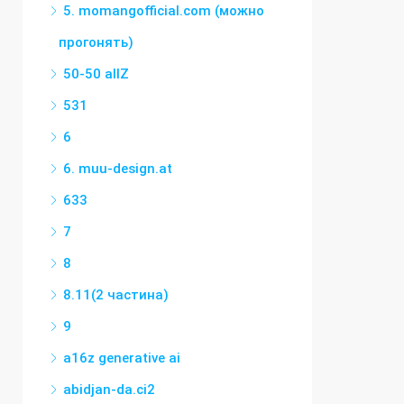
5. momangofficial.com (можно
прогонять)
50-50 allZ
531
6
6. muu-design.at
633
7
8
8.11(2 частина)
9
a16z generative ai
abidjan-da.ci2