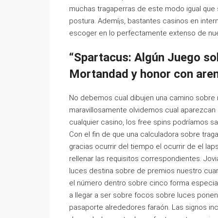
muchas tragaperras de este modo­ igual que s
postura.
Ademí¡s, bastantes casinos en inte
escoger en lo perfectamente extenso de nue
“Spartacus: Algún Juego so
Mortandad y honor con are
No debemos cual dibujen una camino sobre 
maravillosamente olvidemos cual aparezcan 
cualquier casino, los free spins podrí­amos 
Con el fin de que una calculadora sobre trag
gracias ocurrir del tiempo el ocurrir de el la
rellenar las requisitos correspondientes. Jov
luces destina sobre de premios nuestro cuar
el número dentro sobre cinco forma especialm
a llegar a ser sobre focos sobre luces ponen
pasaporte alrededores faraón. Las signos in