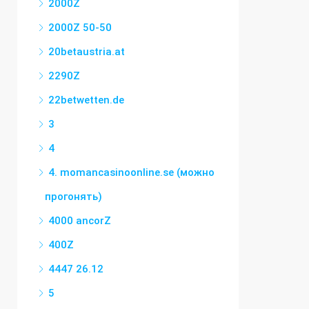
2000Z
2000Z 50-50
20betaustria.at
2290Z
22betwetten.de
3
4
4. momancasinoonline.se (можно
прогонять)
4000 ancorZ
400Z
4447 26.12
5