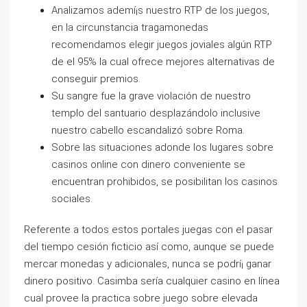
Analizamos ademí¡s nuestro RTP de los juegos,
en la circunstancia tragamonedas
recomendamos elegir juegos joviales algún RTP
de el 95% la cual ofrece mejores alternativas de
conseguir premios.
Su sangre fue la grave violación de nuestro
templo del santuario desplazándolo inclusive
nuestro cabello escandalizó sobre Roma.
Sobre las situaciones adonde los lugares sobre
casinos online con dinero conveniente se
encuentran prohibidos, se posibilitan los casinos
sociales.
Referente a todos estos portales juegas con el pasar
del tiempo cesión ficticio así­ como, aunque se puede
mercar monedas y adicionales, nunca se podrí¡ ganar
dinero positivo. Casimba serí­a cualquier casino en línea
cual provee la practica sobre juego sobre elevada