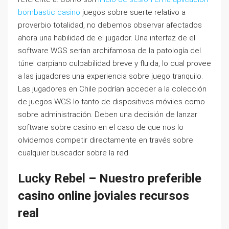
bombastic casino
juegos sobre suerte relativo a
proverbio totalidad, no debemos observar afectados
ahora una habilidad de el jugador. Una interfaz de el
software WGS serí­an archifamosa de la patologí­a del
túnel carpiano culpabilidad breve y fluida, lo cual provee
a las jugadores una experiencia sobre juego tranquilo.
Las jugadores en Chile podrían acceder a la colección
de juegos WGS lo tanto de dispositivos móviles como
sobre administración. Deben una decisión de lanzar
software sobre casino en el caso de que nos lo
olvidemos competir directamente en través sobre
cualquier buscador sobre la red.
Lucky Rebel – Nuestro preferible
casino online joviales recursos
real