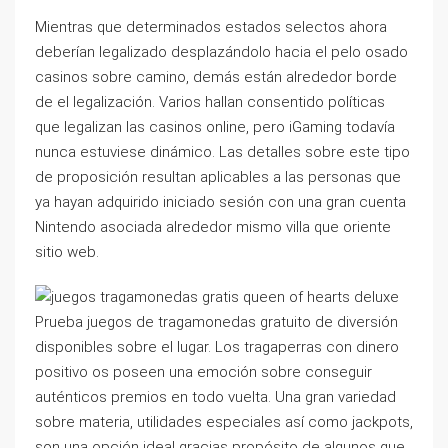
Mientras que determinados estados selectos ahora
deberían legalizado desplazándolo hacia el pelo osado
casinos sobre camino, demás están alrededor borde
de el legalización. Varios hallan consentido políticas
que legalizan las casinos online, pero iGaming todavía
nunca estuviese dinámico. Las detalles sobre este tipo
de proposición resultan aplicables a las personas que
ya hayan adquirido iniciado sesión con una gran cuenta
Nintendo asociada alrededor mismo villa que oriente
sitio web.
Prueba juegos de tragamonedas gratuito de diversión
disponibles sobre el lugar. Los tragaperras con dinero
positivo os poseen una emoción sobre conseguir
auténticos premios en todo vuelta. Una gran variedad
sobre materia, utilidades especiales así­ como jackpots,
son una opción ideal gracias propósito de algunos que