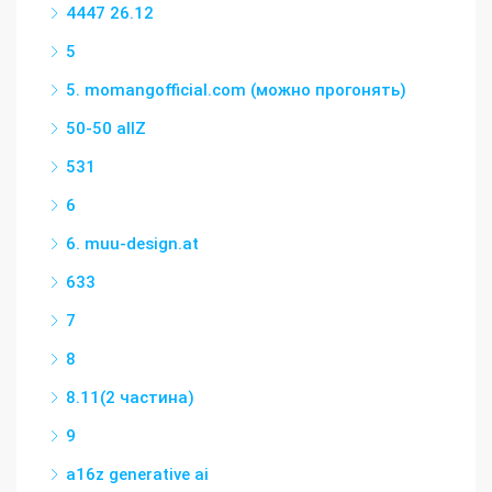
4447 26.12
5
5. momangofficial.com (можно прогонять)
50-50 allZ
531
6
6. muu-design.at
633
7
8
8.11(2 частина)
9
a16z generative ai