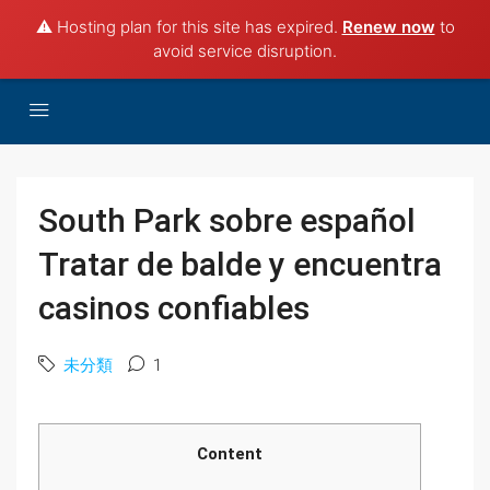
⚠️ Hosting plan for this site has expired.
Renew now
to
avoid service disruption.
South Park sobre español
Tratar de balde y encuentra
casinos confiables
未分類
1
Content