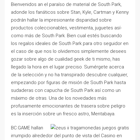
Bienvenidos an el paraíso de material de South Park,
adonde los fanáticos sobre Stan, Kyle, Cartman y Kenny
podrán hallar la impresionante disparidad sobre
productos coleccionables, vestimenta, juguetes así­
como más de South Park. Bien cual estés buscando
los regalos ideales de South Park para otro seguidor en
el caso de que nos lo olvidemos simplemente desees
gozar sobre algo de cualidad geek de ti mismo, has
llegado la hora en el lugar preciso. Sumérgete acerca
de la selección y no ha transpirado descubre cualquier,
empezando por figuras de misión de South Park hasta
sudaderas con capucha de South Park así­ como un
máximo de otras. Una de los novedades más
profusamente emocionantes de trasera sobre peligro
es la inserción sobre un fresco astro, Mentabaya.
BC.GAME hallan
irrumpido alrededor del punto de vista del Casino en