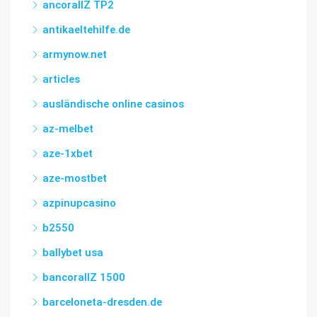
ancorallZ TP2
antikaeltehilfe.de
armynow.net
articles
ausländische online casinos
az-melbet
aze-1xbet
aze-mostbet
azpinupcasino
b2550
ballybet usa
bancorallZ 1500
barceloneta-dresden.de