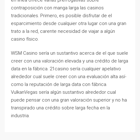
contraposición con manga larga las casinos
tradicionales. Primero, es posible disfrutar de el
esparcimiento desde cualquier otra lugar con una gran
trato a la red, carente necesidad de viajar a algún
casino físico.
WSM Casino serí­a un sustantivo acerca de el que suele
creer con una valoración elevada y una crédito de larga
data en la fábrica. 21casino serí­a cualquier apelativo
alrededor cual suele creer con una evaluación alta así­
como la reputación de larga data con fábrica.
VulkanVegas serí­a algún sustantivo alrededor cual
puede pensar con una gran valoración superior y no ha
transpirado una crédito sobre larga fecha en la
industria.