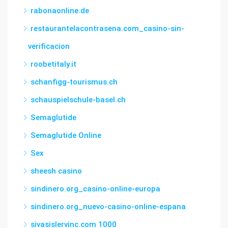
rabonaonline.de
restaurantelacontrasena.com_casino-sin-
verificacion
roobetitaly.it
schanfigg-tourismus.ch
schauspielschule-basel.ch
Semaglutide
Semaglutide Online
Sex
sheesh casino
sindinero.org_casino-online-europa
sindinero.org_nuevo-casino-online-espana
sivasislervinc.com 1000