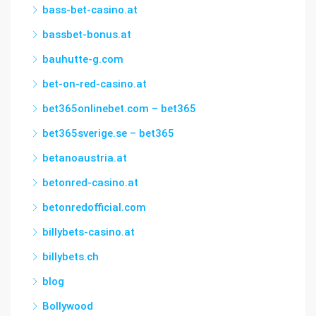
bass-bet-casino.at
bassbet-bonus.at
bauhutte-g.com
bet-on-red-casino.at
bet365onlinebet.com – bet365
bet365sverige.se – bet365
betanoaustria.at
betonred-casino.at
betonredofficial.com
billybets-casino.at
billybets.ch
blog
Bollywood