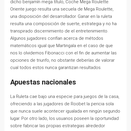
dicho benjamín mega título, Coche Mega Roulette.
Oriente juego resulta una secuela de Mega Roulette,
una disposición del desarrollador. Ganar en la ruleta
resulta una composición de suerte, estrategia y no ha
transpirado discernimiento de el entretenimiento.
Algunos jugadores confían acerca de métodos
matemáticos igual que Martingala en el caso de que
nos lo olvidemos Fibonacci con el fin de aumentar las
opciones de triunfo, no obstante deberías de valorar
cual todos estos nunca garantizan resultados.
Apuestas nacionales
La Ruleta cae bajo una especie para juegos de la casa,
ofreciendo a las jugadores de Roobet la pericia sola
que nunca suele acontecer igualada en ningún segundo
lugar. Por otro lado, los usuarios poseen la oportunidad
sobre fabricar las propias estrategias alrededor