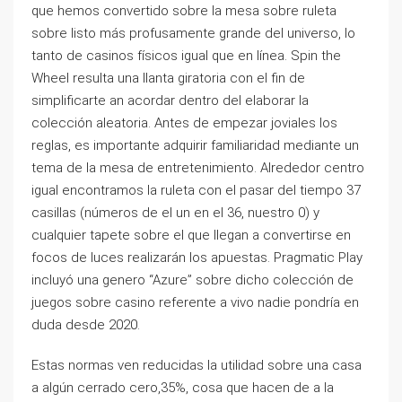
que hemos convertido sobre la mesa sobre ruleta
sobre listo más profusamente grande del universo, lo
tanto de casinos físicos igual que en línea. Spin the
Wheel resulta una llanta giratoria con el fin de
simplificarte an acordar dentro del elaborar la
colección aleatoria. Antes de empezar joviales los
reglas, es importante adquirir familiaridad mediante un
tema de la mesa de entretenimiento. Alrededor centro
igual encontramos la ruleta con el pasar del tiempo 37
casillas (números de el un en el 36, nuestro 0) y
cualquier tapete sobre el que llegan a convertirse en
focos de luces realizarán los apuestas. Pragmatic Play
incluyó una genero “Azure” sobre dicho colección de
juegos sobre casino referente a vivo nadie pondrí­a en
duda desde 2020.
Estas normas ven reducidas la utilidad sobre una casa
a algún cerrado cero,35%, cosa que hacen de a la