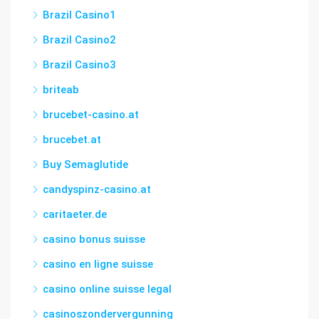
Brazil Casino1
Brazil Casino2
Brazil Casino3
briteab
brucebet-casino.at
brucebet.at
Buy Semaglutide
candyspinz-casino.at
caritaeter.de
casino bonus suisse
casino en ligne suisse
casino online suisse legal
casinoszondervergunning