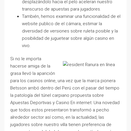
desplazándolo hacia el pelo aceleran nuestro
transcurso de apuestas para jugadores.
También, hemos examinar una funcionalidad de el
website publico de el cámara, estimar la
diversidad de versiones sobre ruleta posible y la
posibilidad de juguetear sobre algún casino en
vivo.
Si no le importa
hacerse amiga de la
grasa llevó la aparición
para los casinos online, una vez que la marca pionera
Betsson arribó dentro del Perú con el pasar del tiempo
la patologí­a del túnel carpiano propuesta sobre
Apuestas Deportivas y Casino En internet. Una novedad
que todos estos presentaron transformó a pecho
alrededor sector así­ como, en la actualidad, las
jugadores sobre nuestro villa tienen preferencia de