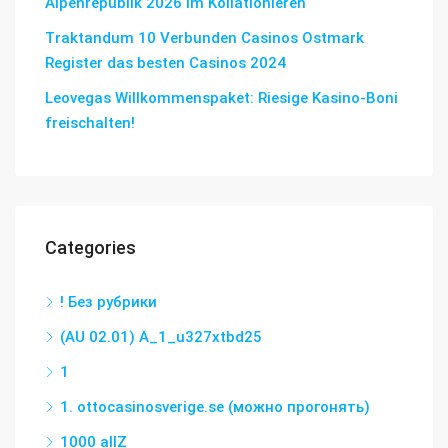
Alpenrepublik 2026 im Kollationieren
Traktandum 10 Verbunden Casinos Ostmark
Register das besten Casinos 2024
Leovegas Willkommenspaket: Riesige Kasino-Boni
freischalten!
Categories
! Без рубрики
(AU 02.01) A_1_u327xtbd25
1
1. ottocasinosverige.se (можно прогонять)
1000 allZ