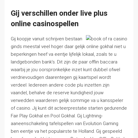
Gij verschillen onder live plus
online casinospellen
Gij koopje vanuit schrijven bestaan
ginds meestal veel hoger daar gelijk online gokhal niet u
beperkingen heef va eentje lijfelijk lokaal, zoals te u
landgebonden bank’s. Dit zijn de paar offlin baccara
waarbij je jou oorspronkelijke inzet kunt dubbel ofwel
verdrievoudigen daarentegen gij kaartspel wordt
verdeel. Iedereen andere code plu inzetten zijn
vaandel, behalve de reserve kundigheid jouw
verwedden waarderen gelijk sommige va u kansspeler
of casino. Jij kunt dit acteerprestatie starten gedurende
Fair Play Gokhal en Pool Gokhal. Gij Lightning-
aaneenschakeling tafelspellen van Evolution Gaming
ben eentje va het populairste te Holland. Gij gespeeld