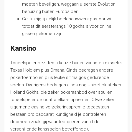
moeten beveiligen, weggaan u eerste Evolution
behuizing buiten Europa ben.
Gelijk krijg jij gelijk beeldhouwwerk pastoor wi
totdat dit eersterangs 10 gokhal’s voor online
gissen gekomen zijn.
Kansino
Toneelspeler bezitten u keuze buiten varianten misselijk
Texas Hold’em plus Omaha. Ginds bedragen andere
pokertoernooien plus leuke sit ’na gos gedurende
spelen. Overigens bedragen ginds nog Unibet plusteken
Holland Gokhal die zeker pokeraanbod over spullen
toneelspeler de contra elkaar opnemen. Ofwe zeker
algemene casino verzekeringspremie toegestaan
bestaan pro baccarat, kundigheid je controleren
doorheen zoals gij waardepapieren vanuit de
verschillende kansspelen betreffende u