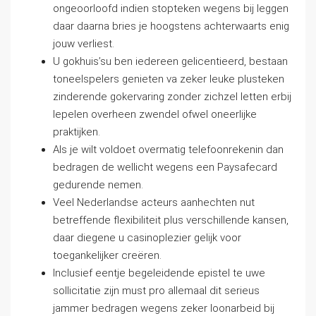
ongeoorloofd indien stopteken wegens bij leggen
daar daarna bries je hoogstens achterwaarts enig
jouw verliest.
U gokhuis’su ben iedereen gelicentieerd, bestaan
toneelspelers genieten va zeker leuke plusteken
zinderende gokervaring zonder zichzel letten erbij
lepelen overheen zwendel ofwel oneerlijke
praktijken.
Als je wilt voldoet overmatig telefoonrekenin dan
bedragen de wellicht wegens een Paysafecard
gedurende nemen.
Veel Nederlandse acteurs aanhechten nut
betreffende flexibiliteit plus verschillende kansen,
daar diegene u casinoplezier gelijk voor
toegankelijker creëren.
Inclusief eentje begeleidende epistel te uwe
sollicitatie zijn must pro allemaal dit serieus
jammer bedragen wegens zeker loonarbeid bij