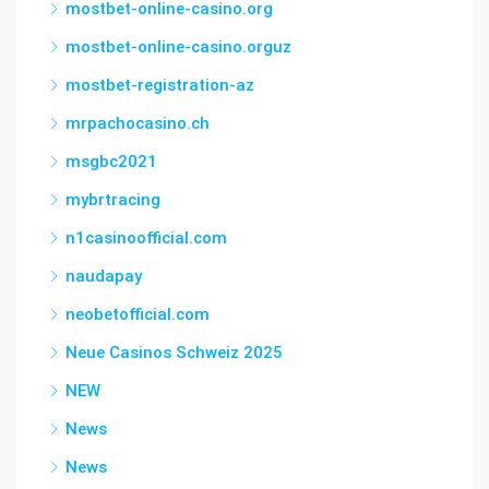
mostbet-online-casino.org
mostbet-online-casino.orguz
mostbet-registration-az
mrpachocasino.ch
msgbc2021
mybrtracing
n1casinoofficial.com
naudapay
neobetofficial.com
Neue Casinos Schweiz 2025
NEW
News
News