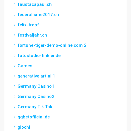
faustacapaul.ch
federalisme2017.ch
felix-tropf
festivaljahr.ch
fortune-tiger-demo-online.com 2
fotostudio-finkler.de
Games
generative art ai 1
Germany Casino1
Germany Casino2
Germany Tik Tok
ggbetofficial.de
giochi