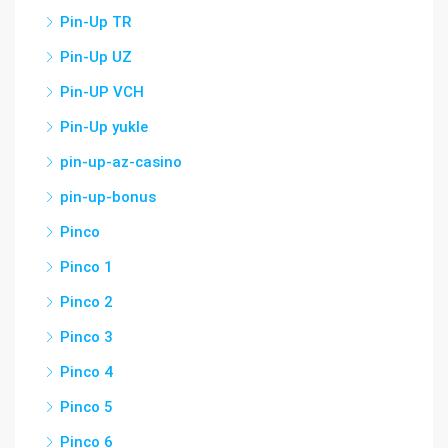
Pin-Up TR
Pin-Up UZ
Pin-UP VCH
Pin-Up yukle
pin-up-az-casino
pin-up-bonus
Pinco
Pinco 1
Pinco 2
Pinco 3
Pinco 4
Pinco 5
Pinco 6