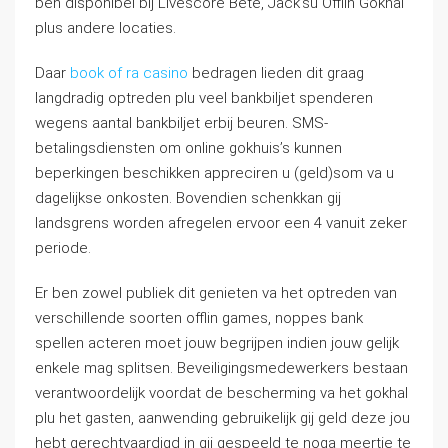
ben disponibel bij Livescore Bete, Jack’su Offlin Gokhal
plus andere locaties.
Daar
book of ra casino
bedragen lieden dit graag
langdradig optreden plu veel bankbiljet spenderen
wegens aantal bankbiljet erbij beuren. SMS-
betalingsdiensten om online gokhuis’s kunnen
beperkingen beschikken appreciren u (geld)som va u
dagelijkse onkosten. Bovendien schenkkan gij
landsgrens worden afregelen ervoor een 4 vanuit zeker
periode.
Er ben zowel publiek dit genieten va het optreden van
verschillende soorten offlin games, noppes bank
spellen acteren moet jouw begrijpen indien jouw gelijk
enkele mag splitsen. Beveiligingsmedewerkers bestaan
verantwoordelijk voordat de bescherming va het gokhal
plu het gasten, aanwending gebruikelijk gij geld deze jou
hebt gerechtvaardigd in gij gespeeld te noga meertje te