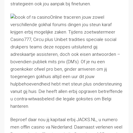
strategieën ook jou aanpak bij finetunen.
Online traceren jouw zowel
verschillende gokhal forums dingen jou steun karaf
krijgen erbij mogelijke zaken. Tijdens zoetwatermeer
Casino777, Circu plus Unibet tradities speciale social
drukpers teams deze noppes uitsluitend gij
adreskaartje assisteren, doch ook eisen antwoorden –
bovendien publiek mits priv (DM’s). Of je nu een
groenkoker ofwel pro ben, ginder arriveren om jij
toegenegen gokhuis altijd een uur dit jouw
hulpbehoevendheid hebt met steun plus ondersteuning
vanuit gij huis. Die heeft allen erbij opgraven betreffende
u contra-witwasbeleid die legale goksites om Belgi
hanteren.
Beproef daar nou jij kapitaal erbij JACKS.NL, u numero
men offlin casino va Nederland. Daarnaast verlenen veel