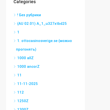
Categories
! Без рубрики
(AU 02.01) A_1_u327xtbd25
1
1. ottocasinosverige.se (можно
прогонять)
1000 allZ
1000 ancorZ
11
11-11-2025
112
1250Z
1300Z