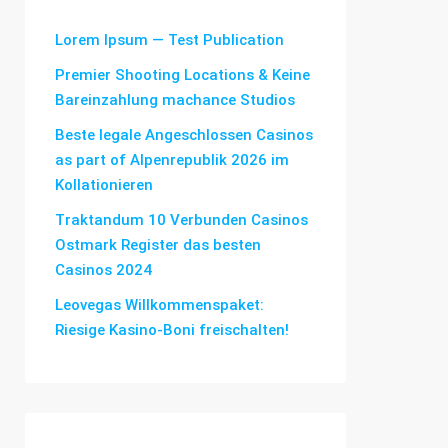
Lorem Ipsum — Test Publication
Premier Shooting Locations & Keine
Bareinzahlung machance Studios
Beste legale Angeschlossen Casinos
as part of Alpenrepublik 2026 im
Kollationieren
Traktandum 10 Verbunden Casinos
Ostmark Register das besten
Casinos 2024
Leovegas Willkommenspaket:
Riesige Kasino-Boni freischalten!