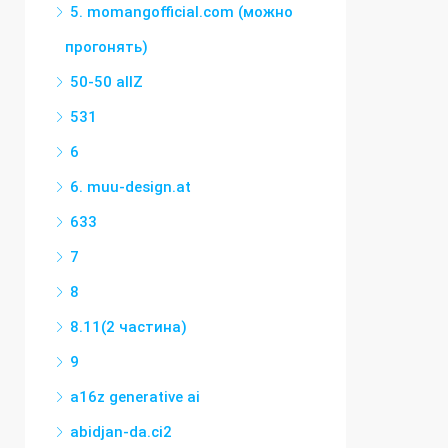
5. momangofficial.com (можно
прогонять)
50-50 allZ
531
6
6. muu-design.at
633
7
8
8.11(2 частина)
9
a16z generative ai
abidjan-da.ci2