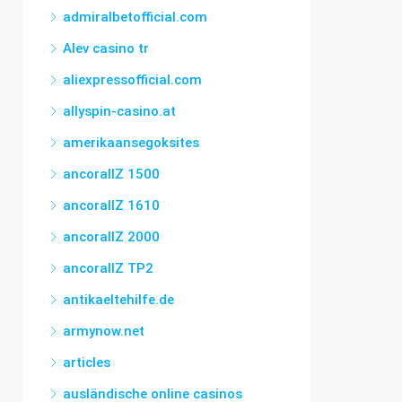
admiralbetofficial.com
Alev casino tr
aliexpressofficial.com
allyspin-casino.at
amerikaansegoksites
ancorallZ 1500
ancorallZ 1610
ancorallZ 2000
ancorallZ TP2
antikaeltehilfe.de
armynow.net
articles
ausländische online casinos