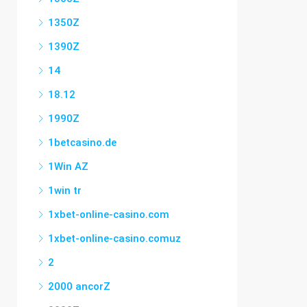
1350Z
1390Z
14
18.12
1990Z
1betcasino.de
1Win AZ
1win tr
1xbet-online-casino.com
1xbet-online-casino.comuz
2
2000 ancorZ