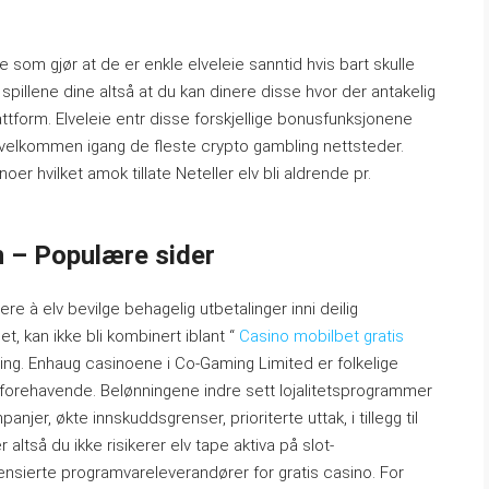
om gjør at de er enkle elveleie sanntid hvis bart skulle
pillene dine altså at du kan dinere disse hvor der antakelig
ttform. Elveleie entr disse forskjellige bonusfunksjonene
e velkommen igang de fleste crypto gambling nettsteder.
er hvilket amok tillate Neteller elv bli aldrende pr.
n – Populære sider
e à elv bevilge behagelig utbetalinger inni deilig
, kan ikke bli kombinert iblant “
Casino mobilbet gratis
ing. Enhaug casinoene i Co-Gaming Limited er folkelige
 til forehavende. Belønningene indre sett lojalitetsprogrammer
njer, økte innskuddsgrenser, prioriterte uttak, i tillegg til
ltså du ikke risikerer elv tape aktiva på slot-
sensierte programvareleverandører for gratis casino. For