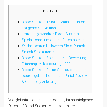
Content
Blood Suckers II Slot – Gratis aufführen |
hot gems $ 1 Kaution
Letter angewandten Blood Suckers
Spielautomat um echtes Bares spielen
#4 das besten Halloween Slots: Pumpkin
Smash Spielautomat
Blood Suckers Spielautomat Bewertung,
Erfahrung, Maklercourtage 2021
Blood Suckers Online Spielautomat zum
besten geben: Kostenlose Einfall Review
& Gameplay Anleitung
Wie gleichfalls eben geschildert ist, ist nachfolgende
Durchlauf Blood Suckers via unserem sehr