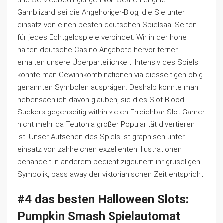
und Servicebedingungen von Search engine.
Gamblizard sei die Angehöriger-Blog, die Sie unter
einsatz von einen besten deutschen Spielsaal-Seiten
für jedes Echtgeldspiele verbindet. Wir in der höhe
halten deutsche Casino-Angebote hervor ferner
erhalten unsere Überparteilichkeit. Intensiv des Spiels
konnte man Gewinnkombinationen via diesseitigen obig
genannten Symbolen ausprägen. Deshalb konnte man
nebensächlich davon glauben, sic dies Slot Blood
Suckers gegenseitig within vielen Erreichbar Slot Gamer
nicht mehr da Teutonia großer Popularität divertieren
ist. Unser Aufsehen des Spiels ist graphisch unter
einsatz von zahlreichen exzellenten Illustrationen
behandelt in anderem bedient zigeunern ihr gruseligen
Symbolik, pass away der viktorianischen Zeit entspricht.
#4 das besten Halloween Slots:
Pumpkin Smash Spielautomat