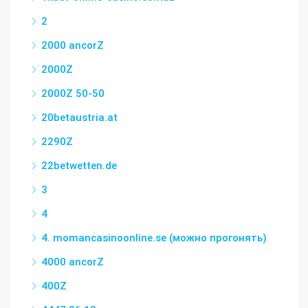
2
2000 ancorZ
2000Z
2000Z 50-50
20betaustria.at
2290Z
22betwetten.de
3
4
4. momancasinoonline.se (можно прогонять)
4000 ancorZ
400Z