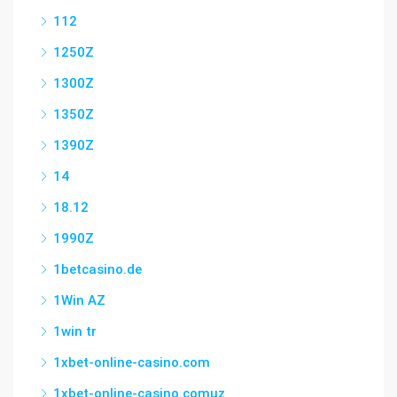
112
1250Z
1300Z
1350Z
1390Z
14
18.12
1990Z
1betcasino.de
1Win AZ
1win tr
1xbet-online-casino.com
1xbet-online-casino.comuz