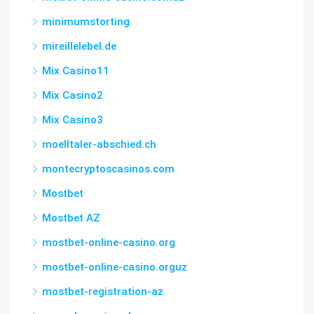
minimumstorting
mireillelebel.de
Mix Casino11
Mix Casino2
Mix Casino3
moelltaler-abschied.ch
montecryptoscasinos.com
Mostbet
Mostbet AZ
mostbet-online-casino.org
mostbet-online-casino.orguz
mostbet-registration-az