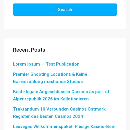
Search
Recent Posts
Lorem Ipsum — Test Publication
Premier Shooting Locations & Keine
Bareinzahlung machance Studios
Beste legale Angeschlossen Casinos as part of
Alpenrepublik 2026 im Kollationieren
Traktandum 10 Verbunden Casinos Ostmark
Register das besten Casinos 2024
Leovegas Willkommenspaket: Riesige Kasino-Boni