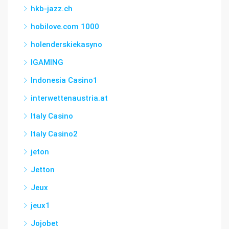
hkb-jazz.ch
hobilove.com 1000
holenderskiekasyno
IGAMING
Indonesia Casino1
interwettenaustria.at
Italy Casino
Italy Casino2
jeton
Jetton
Jeux
jeux1
Jojobet