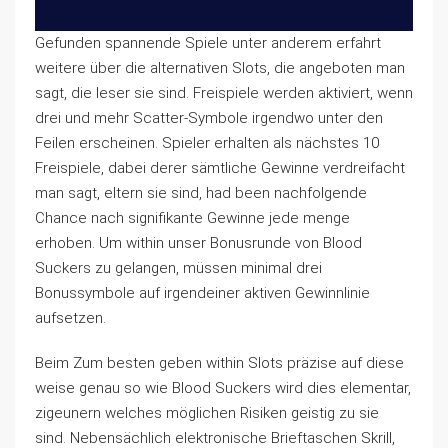
Gefunden spannende Spiele unter anderem erfahrt
weitere über die alternativen Slots, die angeboten man
sagt, die leser sie sind. Freispiele werden aktiviert, wenn
drei und mehr Scatter-Symbole irgendwo unter den
Feilen erscheinen. Spieler erhalten als nächstes 10
Freispiele, dabei derer sämtliche Gewinne verdreifacht
man sagt, eltern sie sind, had been nachfolgende
Chance nach signifikante Gewinne jede menge
erhoben. Um within unser Bonusrunde von Blood
Suckers zu gelangen, müssen minimal drei
Bonussymbole auf irgendeiner aktiven Gewinnlinie
aufsetzen.
Beim Zum besten geben within Slots präzise auf diese
weise genau so wie Blood Suckers wird dies elementar,
zigeunern welches möglichen Risiken geistig zu sie
sind. Nebensächlich elektronische Brieftaschen Skrill,