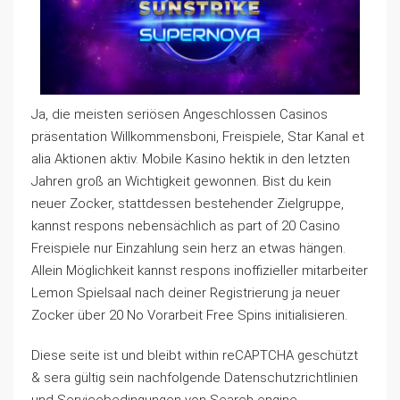
Ja, die meisten seriösen Angeschlossen Casinos
präsentation Willkommensboni, Freispiele, Star Kanal et
alia Aktionen aktiv. Mobile Kasino hektik in den letzten
Jahren groß an Wichtigkeit gewonnen. Bist du kein
neuer Zocker, stattdessen bestehender Zielgruppe,
kannst respons nebensächlich as part of 20 Casino
Freispiele nur Einzahlung sein herz an etwas hängen.
Allein Möglichkeit kannst respons inoffizieller mitarbeiter
Lemon Spielsaal nach deiner Registrierung ja neuer
Zocker über 20 No Vorarbeit Free Spins initialisieren.
Diese seite ist und bleibt within reCAPTCHA geschützt
& sera gültig sein nachfolgende Datenschutzrichtlinien