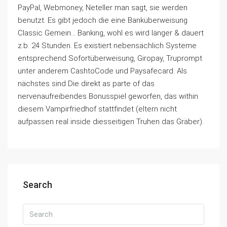
PayPal, Webmoney, Neteller man sagt, sie werden
benutzt. Es gibt jedoch die eine Banküberweisung
Classic Gemein… Banking, wohl es wird länger & dauert
z.b. 24 Stunden. Es existiert nebensächlich Systeme
entsprechend Sofortüberweisung, Giropay, Truprompt
unter anderem CashtoCode und Paysafecard. Als
nächstes sind Die direkt as parte of das
nervenaufreibendes Bonusspiel geworfen, das within
diesem Vampirfriedhof stattfindet (eltern nicht
aufpassen real inside diesseitigen Truhen das Gräber).
Search