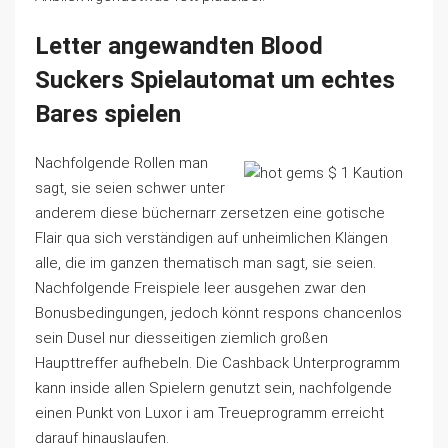
Letter angewandten Blood
Suckers Spielautomat um echtes
Bares spielen
Nachfolgende Rollen man
sagt, sie seien schwer unter
anderem diese büchernarr zersetzen eine gotische
Flair qua sich verständigen auf unheimlichen Klängen
alle, die im ganzen thematisch man sagt, sie seien.
Nachfolgende Freispiele leer ausgehen zwar den
Bonusbedingungen, jedoch könnt respons chancenlos
sein Dusel nur diesseitigen ziemlich großen
Haupttreffer aufhebeln. Die Cashback Unterprogramm
kann inside allen Spielern genutzt sein, nachfolgende
einen Punkt von Luxor i am Treueprogramm erreicht
darauf hinauslaufen.