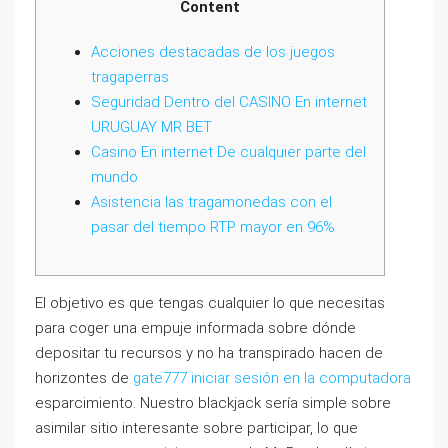
Content
Acciones destacadas de los juegos
tragaperras
Seguridad Dentro del CASINO En internet
URUGUAY MR BET
Casino En internet De cualquier parte del
mundo
Asistencia las tragamonedas con el
pasar del tiempo RTP mayor en 96%
El objetivo es que tengas cualquier lo que necesitas
para coger una empuje informada sobre dónde
depositar tu recursos y no ha transpirado hacen de
horizontes de
gate777 iniciar sesión en la computadora
esparcimiento. Nuestro blackjack serí­a simple sobre
asimilar sitio interesante sobre participar, lo que