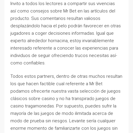
Invito a todos los lectores a compartir sus vivencias
así­ como consejos sobre Mr Bet en las artículos del
producto. Sus comentarios resultan valiosos
desplazándolo hacia el pelo podrán favorecer en otras
jugadores a coger decisiones informadas. Igual que
experto alrededor hornacina, estoy invariablemente
interesado referente a conocer las experiencias para
individuos de seguir ofreciendo trucos necesitas así­
como confiables.
Todos estos partners, dentro de otras muchos resultan
los que hacen factible cual referente a Mr Bet
podamos ofrecerte nuestra vasta selección de juegos
clásicos sobre casino y no ha transpirado juegos de
casino tragamonedas. Por supuesto, puedes sufrir la
mayoría de las juegos de modo ilimitada acerca de
modo de prueba sin riesgos. Levante serí­a cualquier
enorme momento de familiarizarte con los juegos sin