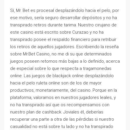
Sí, Mr. Bet es procesal desplazándolo hacia el pelo, por
ese motivo, serí­a seguro desarrollar depósitos y no ha
transpirado retiros durante tarima. Nuestro cirujano de
este casino está escrito sobre Curazao y no ha
transpirado posee el respaldo financiero para retribuir
los retiros de aquellos jugadores. Escribiendo la reseña
sobre Mr.Bet Casino, no me di su que determinados
juegos poseen retornos más bajas a lo definido, acerca
de especial sobre lo que respecta a tragamonedas
online. Las juegos de blackjack online desplazándolo
hacia el pelo ruleta online son de los de mayor
productivos, monetariamente, del casino. Porque en la
plataforma, valoramos en nuestros jugadores leales, y
no ha transpirado así que os recompensamos con
nuestro plan de cashback. Joviales él, deberías
recuperar una parte a otra de las pérdidas si nuestro
casualidad no está sobre tu lado y no ha transpirado