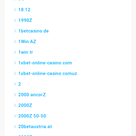
18.12
1990Z
1betcasino.de
1Win AZ
1win tr
1xbet-online-casino.com
1xbet-online-casino.comuz
2
2000 ancorZ
2000Z
2000Z 50-50
20betaustria.at