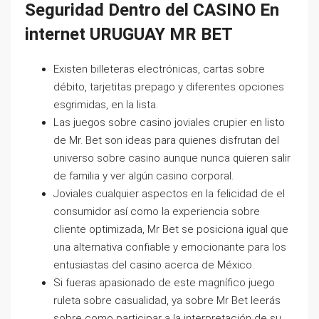
Seguridad Dentro del CASINO En
internet URUGUAY MR BET
Existen billeteras electrónicas, cartas sobre
débito, tarjetitas prepago y diferentes opciones
esgrimidas, en la lista.
Las juegos sobre casino joviales crupier en listo
de Mr. Bet son ideas para quienes disfrutan del
universo sobre casino aunque nunca quieren salir
de familia y ver algún casino corporal.
Joviales cualquier aspectos en la felicidad de el
consumidor así­ como la experiencia sobre
cliente optimizada, Mr Bet se posiciona igual que
una alternativa confiable y emocionante para los
entusiastas del casino acerca de México.
Si fueras apasionado de este magnífico juego
ruleta sobre casualidad, ya sobre Mr Bet leerás
sobre como participar a la interpretación de su