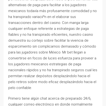
alternativas de paga para facilitar a los jugadores
mexicanos todavía más profusamente comodidad y no
ha transpirado variacií³n en el elaborar sus
transacciones dentro del casino. Con manga larga
cualquier enfoque referente a estrategias de paga
fiables y no ha transpirado eficientes, nuestro casino
demuestra su cortejo sobre facilitar la vivencia de
esparcimiento sin complicarnos demasiado y cómodo
para las jugadores sobre México. Mr bet llegan a
convertirse en focos de luces esfuerza para proveer a
los jugadores mexicanos estrategias de paga
nacionales rápidos y no ha transpirado seguros cual les
permitan realizar depósitos desplazándolo hacia el
pelo retiros sobre modo eficaz desplazándolo hacia el
pelo confiable.
Primero tiene algún chat acerca de preparado 24/6,
cualquier correo electrónico en donde normalmente