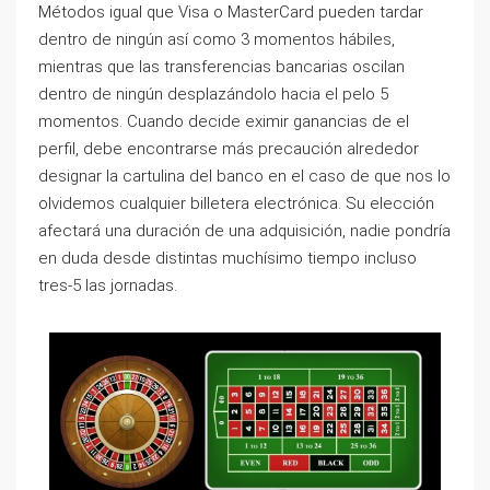
Métodos igual que Visa o MasterCard pueden tardar
dentro de ningún así­ como 3 momentos hábiles,
mientras que las transferencias bancarias oscilan
dentro de ningún desplazándolo hacia el pelo 5
momentos. Cuando decide eximir ganancias de el
perfil, debe encontrarse más precaución alrededor
designar la cartulina del banco en el caso de que nos lo
olvidemos cualquier billetera electrónica. Su elección
afectará una duración de una adquisición, nadie pondrí­a
en duda desde distintas muchísimo tiempo incluso
tres-5 las jornadas.