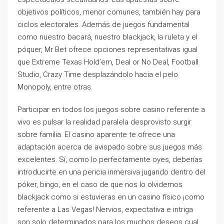
objetivos políticos, menor comunes, también hay para
ciclos electorales. Además de juegos fundamental
como nuestro bacará, nuestro blackjack, la ruleta y el
póquer, Mr Bet ofrece opciones representativas igual
que Extreme Texas Hold’em, Deal or No Deal, Football
Studio, Crazy Time desplazándolo hacia el pelo
Monopoly, entre otras.
Participar en todos los juegos sobre casino referente a
vivo es pulsar la realidad paralela desprovisto surgir
sobre familia. El casino aparente te ofrece una
adaptación acerca de avispado sobre sus juegos más
excelentes. Sí, como lo perfectamente oyes, deberías
introducirte en una pericia inmersiva jugando dentro del
póker, bingo, en el caso de que nos lo olvidemos
blackjack como si estuvieras en un casino físico ¡como
referente a Las Vegas! Nervios, expectativa e intriga
son solo determinados para los muchos deseos cual