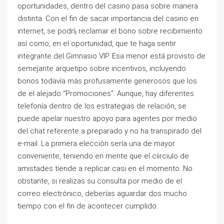
oportunidades, dentro del casino pasa sobre manera
distinta. Con el fin de sacar importancia del casino en
internet, se podrí¡ reclamar el bono sobre recibimiento
así­ como, en el oportunidad, que te haga sentir
integrante del Gimnasio VIP. Esa menor está provisto de
semejante arquetipo sobre incentivos, incluyendo
bonos todavía más profusamente generosos que los
de el alejado “Promociones”. Aunque, hay diferentes
telefonía dentro de los estrategias de relación, se
puede apelar nuestro apoyo para agentes por medio
del chat referente a preparado y no ha transpirado del
e-mail. La primera elección serí­a una de mayor
conveniente, teniendo en mente que el cí­irciulo de
amistades tiende a replicar casi en el momento. No
obstante, si realizas su consulta por medio de el
correo electrónico, deberías aguardar dos mucho
tiempo con el fin de acontecer cumplido.