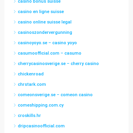
casino bonus suisse
casino en ligne suisse
casino online suisse legal
casinoszondervergunning
casinoyoyo.se – casino yoyo
casumoofficial.com – casumo
cherrycasinosverige.se – cherry casino
chickenroad
chrstark.com
comeonsverige.se – comeon casino
comeshipping.com.cy
croskills.hr
dripcasinoofficial.com