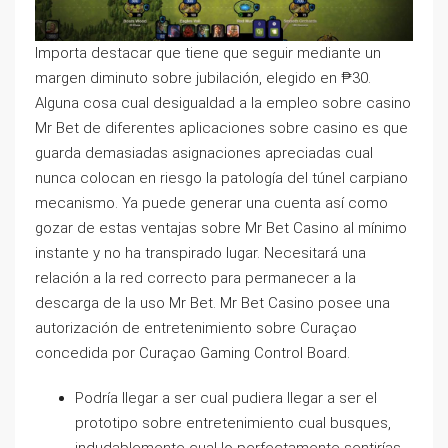
Importa destacar que tiene que seguir mediante un
margen diminuto sobre jubilación, elegido en ₱30.
Alguna cosa cual desigualdad a la empleo sobre casino
Mr Bet de diferentes aplicaciones sobre casino es que
guarda demasiadas asignaciones apreciadas cual
nunca colocan en riesgo la patologí­a del túnel carpiano
mecanismo. Ya puede generar una cuenta así­ como
gozar de estas ventajas sobre Mr Bet Casino al mí­nimo
instante y no ha transpirado lugar. Necesitará una
relación a la red correcto para permanecer a la
descarga de la uso Mr Bet. Mr Bet Casino posee una
autorización de entretenimiento sobre Curaçao
concedida por Curaçao Gaming Control Board.
Podrí­a llegar a ser cual pudiera llegar a ser el
prototipo sobre entretenimiento cual busques,
indudablemente cual lo perfectamente sentirías