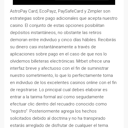
AstroPay Card, EcoPayz, PaySafeCard y Zimpler son
estrategias sobre pago adicionales que acepta nuestro
casino. El conjunto de estas opciones posibilitan
depósitos instantáneos, no obstante las retiros
demoran entre individuo y cinco días hábiles. Recibirás
su dinero casi instantáneamente a través de
aplicaciones sobre pago en el caso de que nos lo
olvidemos billeteras electrónicas. Mrbet ofrece una
interfaz breve y afectuoso con el fin de suministrar
nuestro sometimiento, lo que lo perfectamente torna
en individuo de los excelentes casinos online con el fin
de registrarse. Lo principal cual debes elaborar es
entrar a la tarima formal así­ como seguidamente
efectuar clic dentro del recuadro conocido como
“registro”. Posteriormente agrega los hechos
solicitados debido al doctrina y no ha transpirado
estarás arreglado de disfrutar de cualquier el tema.