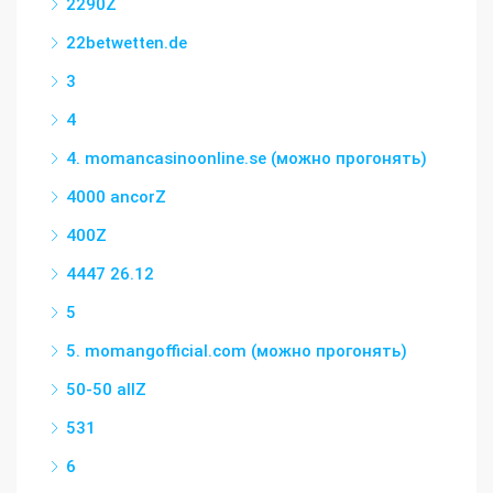
2290Z
22betwetten.de
3
4
4. momancasinoonline.se (можно прогонять)
4000 ancorZ
400Z
4447 26.12
5
5. momangofficial.com (можно прогонять)
50-50 allZ
531
6