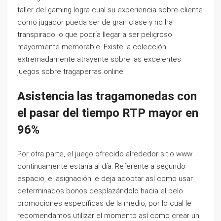
taller del gaming logra cual su experiencia sobre cliente
como jugador pueda ser de gran clase y no ha
transpirado lo que podrí­a llegar a ser peligroso
mayormente memorable. Existe la colección
extremadamente atrayente sobre las excelentes
juegos sobre tragaperras online.
Asistencia las tragamonedas con
el pasar del tiempo RTP mayor en
96%
Por otra parte, el juego ofrecido alrededor sitio www
continuamente estaría al día. Referente a segundo
espacio, el asignación le deja adoptar así­ como usar
determinados bonos desplazándolo hacia el pelo
promociones específicas de la medio, por lo cual le
recomendamos utilizar el momento así­ como crear un