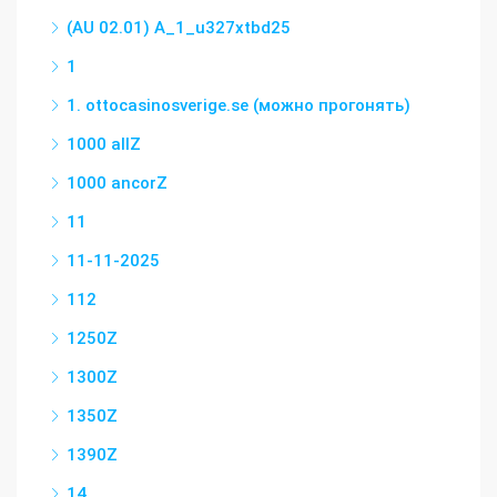
(AU 02.01) A_1_u327xtbd25
1
1. ottocasinosverige.se (можно прогонять)
1000 allZ
1000 ancorZ
11
11-11-2025
112
1250Z
1300Z
1350Z
1390Z
14