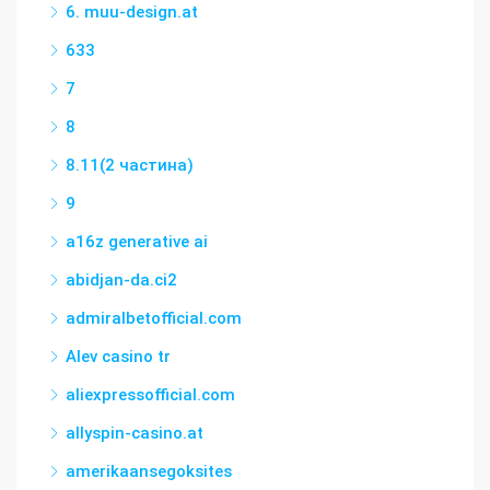
6. muu-design.at
633
7
8
8.11(2 частина)
9
a16z generative ai
abidjan-da.ci2
admiralbetofficial.com
Alev casino tr
aliexpressofficial.com
allyspin-casino.at
amerikaansegoksites