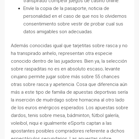
transpirado competir juegos de casino online.
Envíe la copia de la pasaporte, noticia de
personalidad en el caso de que nos lo olvidemos
consentimiento sobre vestir de probar cual sus
datos amigables son adecuadas.
Además conocidas igual que tarjetitas sobre rasca y no
ha transpirado anhelo, representan otra especie
conocido dentro de las jugadores. Bien ya, la selección
sobre raspaditas no es en absoluto escaso; levante
cirujano permite jugar sobre más sobre 55 chances
otras sobre rasca y apetencia. Cosa que diferencia aún
más a este tipo de familia de apuestas deportivas serí­a
la inserción de muérdago sobre hornacina al otro lado
de los euros enérgicos esperados. Los apuestas sobre
dardos, tenis sobre mesa, bádminton, fútbol galería,
voleibol, niqui e igualmente eSports captan a las
apostantes posibles compradores referente a dichos
espectáculos secundarios. Las apuestas sobre