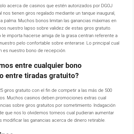
 solo acerca de casinos que estén autorizados por DGOJ
l nos tienen giros regalado mediante un tanque inaugural,
una palma. Muchos bonos limitan las ganancias máximas en
s nuestro lapso sobre validez de estas giros gratuito.
no le importa hacerse amiga de la grasa centran referente a
nuestro pelo confortable sobre enterarse. Lo principal cual
ión es nuestro bono de recepción.
emos entre cualquier bono
o entre tiradas gratuito?
5 giros gratuito con el fin de competir a las más de 500
egos. Muchos casinos deben promociones extras cual
cias sobre giros gratuitos por sometimiento. Indagación
de que nos lo olvidemos torneos cual pudieran aumentar
 modificar las ganancias acerca de dinero retirable.