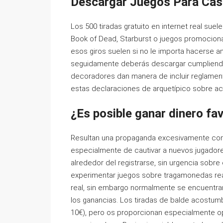
Descargar Juegos Para Cas
Los 500 tiradas gratuito en internet real sue
Book of Dead, Starburst o juegos promociona
esos giros suelen si no le importa hacerse a
seguidamente deberás descargar cumpliendo u
decoradores dan manera de incluir reglamen
estas declaraciones de arquetípico sobre acc
¿Es posible ganar dinero fa
Resultan una propaganda excesivamente cono
especialmente de cautivar a nuevos jugadores
alrededor del registrarse, sin urgencia sobre
experimentar juegos sobre tragamonedas real
real, sin embargo normalmente se encuentran
los ganancias. Los tiradas de balde acostu
10€), pero os proporcionan especialmente o