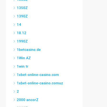
1350Z
1390Z
14
18.12
1990Z
1betcasino.de
1Win AZ
1win tr
1xbet-online-casino.com
1xbet-online-casino.comuz
2
2000 ancorZ