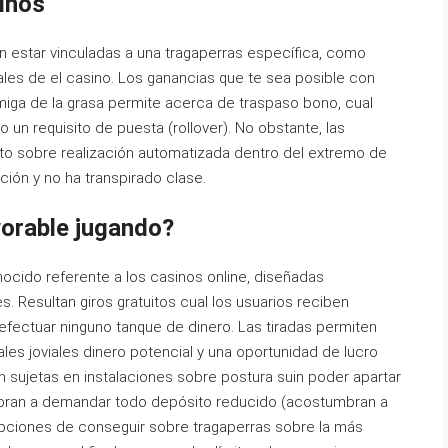
inos
len estar vinculadas a una tragaperras específica, como
les de el casino. Los ganancias que te sea posible con
miga de la grasa permite acerca de traspaso bono, cual
n requisito de puesta (rollover). No obstante, las
to sobre realización automatizada dentro del extremo de
ión y no ha transpirado clase.
vorable jugando?
cido referente a los casinos online, diseñadas
. Resultan giros gratuitos cual los usuarios reciben
 efectuar ninguno tanque de dinero. Las tiradas permiten
es joviales dinero potencial y una oportunidad de lucro
 sujetas en instalaciones sobre postura suin poder apartar
mbran a demandar todo depósito reducido (acostumbran a
pciones de conseguir sobre tragaperras sobre la más