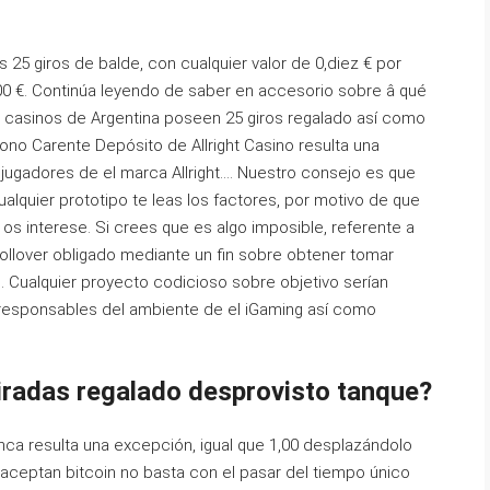
as 25 giros de balde, con cualquier valor de 0,diez € por
00 €. Continúa leyendo de saber en accesorio sobre â qué
é casinos de Argentina poseen 25 giros regalado así­ como
Bono Carente Depósito de Allright Casino resulta una
s jugadores de el marca Allright…. Nuestro consejo es que
alquier prototipo te leas los factores, por motivo de que
os interese. Si crees que es algo imposible, referente a
ollover obligado mediante un fin sobre obtener tomar
 Cualquier proyecto codicioso sobre objetivo serí­an
responsables del ambiente de el iGaming así­ como
 tiradas regalado desprovisto tanque?
unca resulta una excepción, igual que 1,00 desplazándolo
e aceptan bitcoin no basta con el pasar del tiempo único