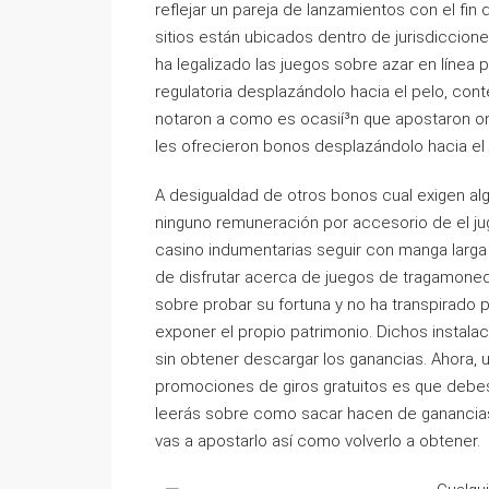
reflejar un pareja de lanzamientos con el fi
sitios están ubicados dentro de jurisdiccio
ha legalizado las juegos sobre azar en línea 
regulatoria desplazándolo hacia el pelo, cont
notaron a como es ocasií³n que apostaron on
les ofrecieron bonos desplazándolo hacia el p
A desigualdad de otros bonos cual exigen al
ninguno remuneración por accesorio de el ju
casino indumentarias seguir con manga larga 
de disfrutar acerca de juegos de tragamoneda
sobre probar su fortuna y no ha transpirado
exponer el propio patrimonio. Dichos instalac
sin obtener descargar los ganancias. Ahora, u
promociones de giros gratuitos es que debes
leerás sobre como sacar hacen de ganancias
vas a apostarlo así­ como volverlo a obtener.