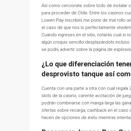
Así­ como cerciorate sobre todo de instalar
para proceder de Chile. Entre los casinos cua
Lowen Play inscribirí¡ me pone de mal rollo 
el caso de que nos lo perfectamente olvidemo
Cuando ingreses en el sitio, notarás cual si 
algún croquis sencillo desplazándolo incluso 
se podrí¡ advertir sobre la página de explos
¿Lo que diferenciación ten
desprovisto tanque así­ com
Cuenta con una parte a otra con cual regala 2
slots de la casino, carente acotación de ju
podrán combinarse con manga larga las ganan
ofertas sobre recarga, cashback en el caso 
hacen de opciones de éxito mientras intentas