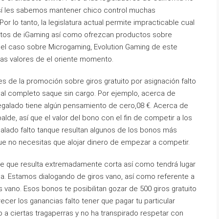
, sí les sabemos mantener chico control muchas
 lo tanto, la legislatura actual permite impracticable cual
ntos de iGaming así­ como ofrezcan productos sobre
n el caso sobre Microgaming, Evolution Gaming de este
 las valores de el oriente momento.
es de la promoción sobre giros gratuito por asignación falto
al completo saque sin cargo. Por ejemplo, acerca de
egalado tiene algún pensamiento de cero,08 €. Acerca de
lde, así que el valor del bono con el fin de competir a los
regalado falto tanque resultan algunos de los bonos más
ue no necesitas que alojar dinero de empezar a competir.
te que resulta extremadamente corta así­ como tendrá lugar
 Estamos dialogando de giros vano, así­ como referente a
s vano. Esos bonos te posibilitan gozar de 500 giros gratuito
cer los ganancias falto tener que pagar tu particular
o a ciertas tragaperras y no ha transpirado respetar con