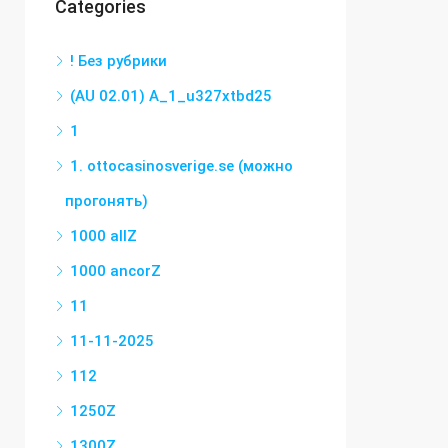
Categories
! Без рубрики
(AU 02.01) A_1_u327xtbd25
1
1. ottocasinosverige.se (можно
прогонять)
1000 allZ
1000 ancorZ
11
11-11-2025
112
1250Z
1300Z