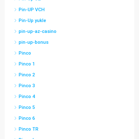
Pin-UP VCH
Pin-Up yukle
pin-up-az-casino
pin-up-bonus
Pinco
Pinco 1
Pinco 2
Pinco 3
Pinco 4
Pinco 5
Pinco 6
Pinco TR