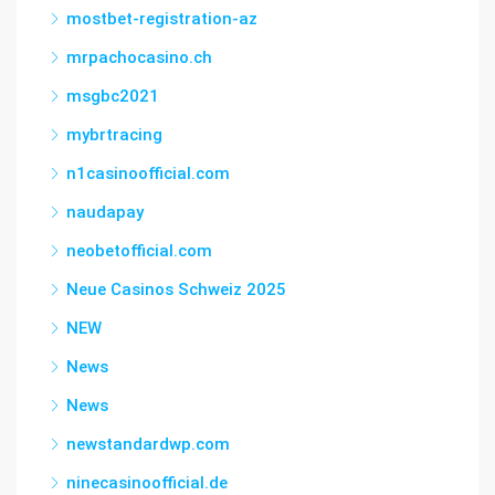
mostbet-registration-az
mrpachocasino.ch
msgbc2021
mybrtracing
n1casinoofficial.com
naudapay
neobetofficial.com
Neue Casinos Schweiz 2025
NEW
News
News
newstandardwp.com
ninecasinoofficial.de