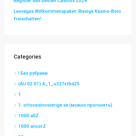
Register das besten Casinos 2024
Leovegas Willkommenspaket: Riesige Kasino-Boni
freischalten!
Categories
! Без рубрики
(AU 02.01) A_1_u327xtbd25
1
1. ottocasinosverige.se (можно прогонять)
1000 allZ
1000 ancorZ