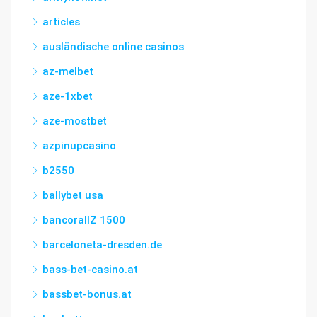
articles
ausländische online casinos
az-melbet
aze-1xbet
aze-mostbet
azpinupcasino
b2550
ballybet usa
bancorallZ 1500
barceloneta-dresden.de
bass-bet-casino.at
bassbet-bonus.at