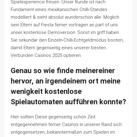
Spielexperience freuen. Unser Runde ist nach
Fundament eines mexikanischen Chilli-Standes
modelliert & sieht absolut wunderschön alle. Möglich
sein Eltern auf Fiesta ferner vortragen as part of uns
unser kostenlose Demoversion. Sonst im griff haben
Sie sekundär den Einzeln-Chilli-Echtgeldmodus booten,
damit Eltern gegenseitig eines unserer besten
Verbunden Casinos 2025 optieren.
Genau so wie finde meinereiner
hervor, an irgendeinem ort meine
wenigkeit kostenlose
Spielautomaten aufführen konnte?
Hier sollten Diese gegenseitig schon Zeit
entgegennehmen ferner Casinos in unserer Rand sich
entgegensetzen, bekanntermaßen zum Spielen im