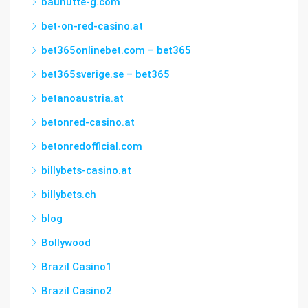
bauhutte-g.com
bet-on-red-casino.at
bet365onlinebet.com – bet365
bet365sverige.se – bet365
betanoaustria.at
betonred-casino.at
betonredofficial.com
billybets-casino.at
billybets.ch
blog
Bollywood
Brazil Casino1
Brazil Casino2