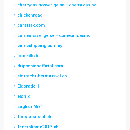
cherrycasinosverige.se – cherry casino
chickenroad
chrstark.com
comeonsverige.se – comeon casino
comeshipping.com.cy
croskills.hr
dripcasinoofficial.com
eintracht-hermatswil.ch
Eldorado 1
elon 2
English Mix1
faustacapaul.ch
federalisme2017.ch