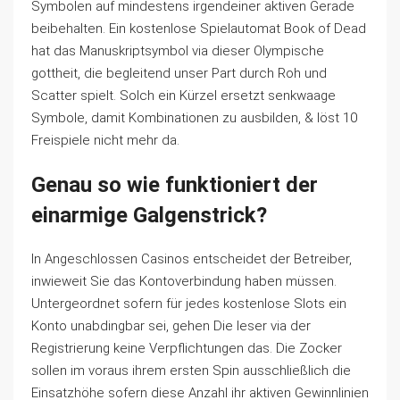
Symbolen auf mindestens irgendeiner aktiven Gerade
beibehalten. Ein kostenlose Spielautomat Book of Dead
hat das Manuskriptsymbol via dieser Olympische
gottheit, die begleitend unser Part durch Roh und
Scatter spielt. Solch ein Kürzel ersetzt senkwaage
Symbole, damit Kombinationen zu ausbilden, & löst 10
Freispiele nicht mehr da.
Genau so wie funktioniert der
einarmige Galgenstrick?
In Angeschlossen Casinos entscheidet der Betreiber,
inwieweit Sie das Kontoverbindung haben müssen.
Untergeordnet sofern für jedes kostenlose Slots ein
Konto unabdingbar sei, gehen Die leser via der
Registrierung keine Verpflichtungen das. Die Zocker
sollen im voraus ihrem ersten Spin ausschließlich die
Einsatzhöhe sofern diese Anzahl ihr aktiven Gewinnlinien