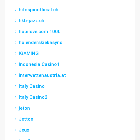
hitnspinofficial.ch
hkb-jazz.ch
hobilove.com 1000
holenderskiekasyno
IGAMING
Indonesia Casino1
interwettenaustria.at
Italy Casino
Italy Casino2
jeton
Jetton
Jeux