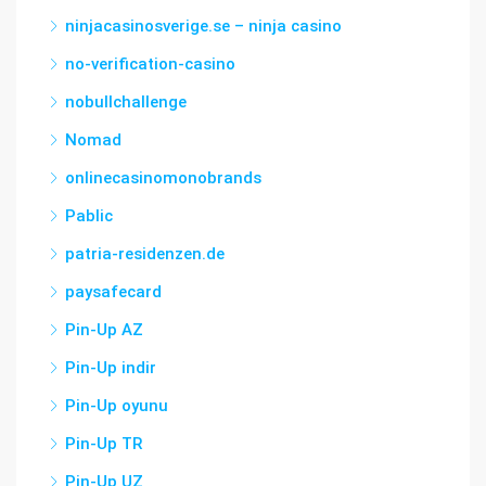
ninjacasinosverige.se – ninja casino
no-verification-casino
nobullchallenge
Nomad
onlinecasinomonobrands
Pablic
patria-residenzen.de
paysafecard
Pin-Up AZ
Pin-Up indir
Pin-Up oyunu
Pin-Up TR
Pin-Up UZ