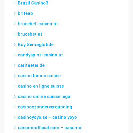
Brazil Casino3
briteab
brucebet-casino.at
brucebet.at
Buy Semaglutide
candyspinz-casino.at
caritaeter.de
casino bonus suisse
casino en ligne suisse
casino online suisse legal
casinoszondervergunning
casinoyoyo.se – casino yoyo
casumoofficial.com – casumo