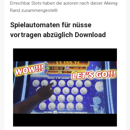
Erreichbar Slots haben die autoren nach dieser Alleinig-
Rand zusammengestellt.
Spielautomaten für nüsse
vortragen abzüglich Download