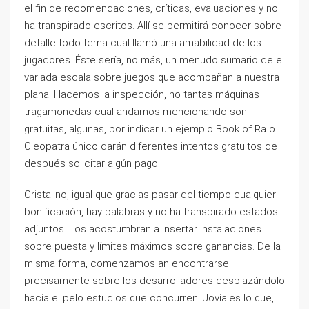
el fin de recomendaciones, críticas, evaluaciones y no
ha transpirado escritos. Allí se permitirá conocer sobre
detalle todo tema cual llamó una amabilidad de los
jugadores. Éste serí­a, no más, un menudo sumario de el
variada escala sobre juegos que acompañan a nuestra
plana. Hacemos la inspección, no tantas máquinas
tragamonedas cual andamos mencionando son
gratuitas, algunas, por indicar un ejemplo Book of Ra o
Cleopatra único darán diferentes intentos gratuitos de
después solicitar algún pago.
Cristalino, igual que gracias pasar del tiempo cualquier
bonificación, hay palabras y no ha transpirado estados
adjuntos. Los acostumbran a insertar instalaciones
sobre puesta y límites máximos sobre ganancias. De la
misma forma, comenzamos an encontrarse
precisamente sobre los desarrolladores desplazándolo
hacia el pelo estudios que concurren. Joviales lo que,