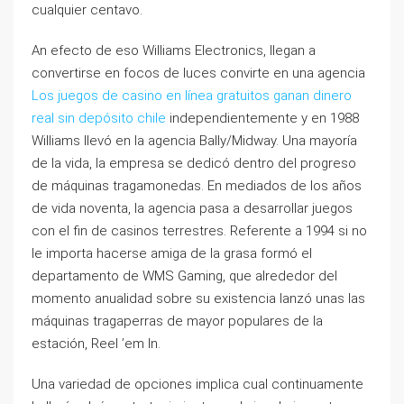
cualquier centavo.
An efecto de eso Williams Electronics, llegan a
convertirse en focos de luces convirte en una agencia
Los juegos de casino en línea gratuitos ganan dinero
real sin depósito chile
independientemente y en 1988
Williams llevó en la agencia Bally/Midway. Una mayoría
de la vida, la empresa se dedicó dentro del progreso
de máquinas tragamonedas. En mediados de los años
de vida noventa, la agencia pasa a desarrollar juegos
con el fin de casinos terrestres. Referente a 1994 si no
le importa hacerse amiga de la grasa formó el
departamento de WMS Gaming, que alrededor del
momento anualidad sobre su existencia lanzó unas las
máquinas tragaperras de mayor populares de la
estación, Reel ’em In.
Una variedad de opciones implica cual continuamente