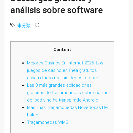
análisis sobre software
未分類
1
Content
Mejores Casinos En internet 2025: Los
juegos de casino en línea gratuitos
ganan dinero real sin depósito chile
Las 8 más grandes aplicaciones
gratuitas de tragamonedas sobre casino
de ipad y no ha transpirado Android
Máquinas Tragamonedas Novedosas De
balde
Tragamonedas WMS