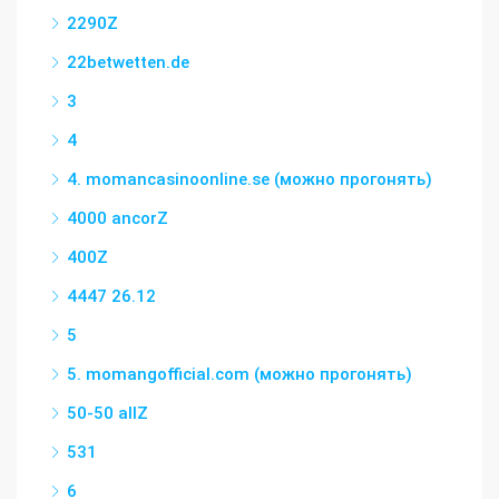
2290Z
22betwetten.de
3
4
4. momancasinoonline.se (можно прогонять)
4000 ancorZ
400Z
4447 26.12
5
5. momangofficial.com (можно прогонять)
50-50 allZ
531
6