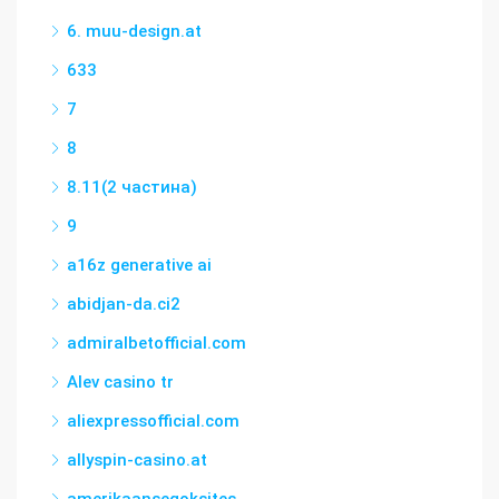
6. muu-design.at
633
7
8
8.11(2 частина)
9
a16z generative ai
abidjan-da.ci2
admiralbetofficial.com
Alev casino tr
aliexpressofficial.com
allyspin-casino.at
amerikaansegoksites