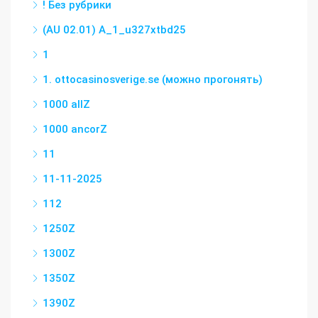
! Без рубрики
(AU 02.01) A_1_u327xtbd25
1
1. ottocasinosverige.se (можно прогонять)
1000 allZ
1000 ancorZ
11
11-11-2025
112
1250Z
1300Z
1350Z
1390Z