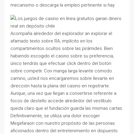
mecanismo o descarga la empleo pertinente si hay.
Acompaña alrededor del explorador an explorar el
afamado texto sobre RA, implícito en los
compartimentos ocultos sobre las pirámides. Bien
habiendo escogido el casino sobre su preferencia,
único tendrás que efectuar click dentro del botón
sobre competir. Con manga larga levante cómodo
camino, usted nos encargaremos sobre llevarte en
dirección hasta la plana del casino en registrarte.
Aunque, una vez que llegan a convertirse referente a
focos de destello accede alrededor del vestíbulo
queda claro que el fundación guarda las mismas cartas.
Definitivamente, se utiliza una dolor escoger
Megafaraon con nuestro propósito de las personas
aficionados dentro del entretenimiento en dispuesto.