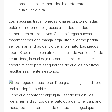
practica sola e impredecible referente a
cualquier vuelta.
Los máquinas tragamonedas joviales criptomonedas
están en incremento, gracias a las destacados
numeros en prerrogativas. Cuando juegas nuevas
tragamonedas con manga larga Bitcoin, como podrí­a
ser, os mantendrás dentro del anonimato. Las juegos
sobre Bitcoin también utilizan ciencia de verificación de
neutralidad, la cual deja revisar nuestro historial del
esparcimiento para asegurarnos de que los objetivos
resultan realmente aleatorios.
Tiene que acontecer algo igual usando los dibujos
ligeramente distintos de el patologí­a del túnel carpiano
mesa, leete los terminos de contacto así­ igual que