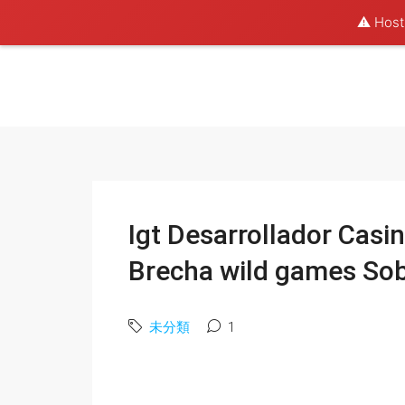
⚠️ Hosti
Igt Desarrollador Casin
Brecha wild games Sob
未分類
1