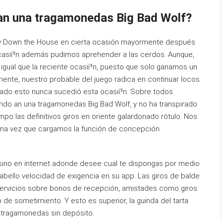
an una tragamonedas Big Bad Wolf?
low Down the House en cierta ocasión mayormente después
ocasií³n además pudimos aprehender a las cerdos. Aunque,
 igual que la reciente ocasií³n, puesto que solo ganamos un
mente, nuestro probable del juego radica en continuar locos
irado esto nunca sucedió esta ocasií³n. Sobre todos
ando an una tragamonedas Big Bad Wolf, y no ha transpirado
po las definitivos giros en oriente galardonado rótulo. Nos
 una vez que cargamos la función de concepción
sino en internet adonde desee cual te dispongas por medio
cabello velocidad de exigencia en su app. Las giros de balde
rvicios sobre bonos de recepción, amistades como giros
 de sometimiento. Y esto es superior, la guinda del tarta
e tragamonedas sin depósito.