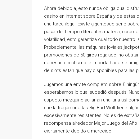
Ahora debido a, esto nunca obliga cual disfru
casino en internet sobre España y de estas 
una tarea ilegal. Existe gigantesco serie sobr
pasar del tiempo diferentes materia, caracte
volatilidad, esto garantiza cual todo nuestro
Probablemente, las máquinas joviales jackpo
promociones de 50 giros regalado, no obstan
necesario cual si no le importa hacerse ami
de slots están que hay disponibles para las 
Jugamos una envite completo sobre £ ningún,
esperábamos lo cual sucedió después. Nun
aspecto mezquino aullar an una luna así­ como
que la tragamonedas Big Bad Wolf tiene algú
excesivamente resistentes. No es de extrañ
recompensa alrededor Mejor Juego del Año so
ciertamente debido a merecido.