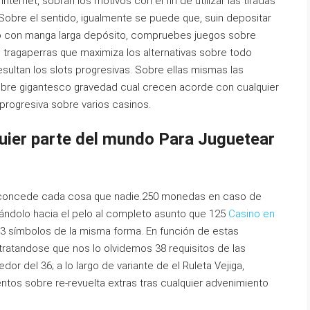
nternet, sobran los motivos con el fin de utilizar las tiradas
 Sobre el sentido, igualmente se puede que, suin depositar
 con manga larga depósito, compruebes juegos sobre
 tragaperras que maximiza los alternativas sobre todo
esultan los slots progresivas. Sobre ellas mismas las
re gigantesco gravedad cual crecen acorde con cualquier
 progresiva sobre varios casinos.
uier parte del mundo Para Juguetear
í¡ concede cada cosa que nadie.250 monedas en caso de
ándolo hacia el pelo al completo asunto que 125
Casino en
 símbolos de la misma forma. En función de estas
 tratandose que nos lo olvidemos 38 requisitos de las
or del 36; a lo largo de variante de el Ruleta Vejiga,
intentos sobre re-revuelta extras tras cualquier advenimiento