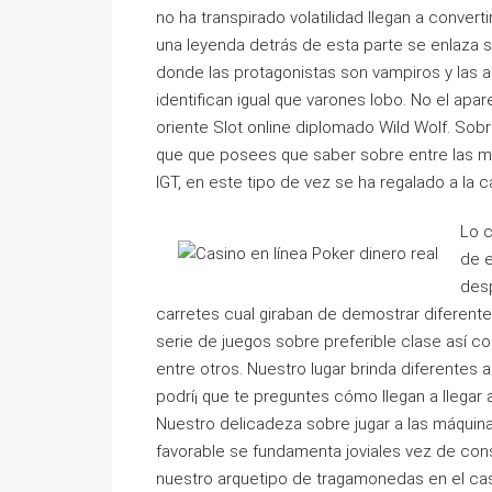
no ha transpirado volatilidad llegan a conve
una leyenda detrás de esta parte se enlaza s
donde las protagonistas son vampiros y las a
identifican igual que varones lobo. No el apar
oriente Slot online diplomado Wild Wolf. Sob
que que posees que saber sobre entre las m
IGT, en este tipo de vez se ha regalado a la
Lo c
de e
desp
carretes cual giraban de demostrar diferen
serie de juegos sobre preferible clase así­ 
entre otros. Nuestro lugar brinda diferentes a
podrí¡ que te preguntes cómo llegan a llegar 
Nuestro delicadeza sobre jugar a las máquin
favorable se fundamenta joviales vez de co
nuestro arquetipo de tragamonedas en el cas