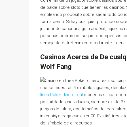
Con el fin de un jugador sobre casinos sobre i
de balde sobre slots que tienen las casinos.
empleando propósito sobre sacar todo bono
forma demo. Si hay cualquier prototipo sobre
jugador de sacar una gran accésit, aquellas r
personas podrán conseguir recompensas sob
semejante entretenimiento o durante fullería
Casinos Acerca de De cualq
Wolf Fang
Inscribir
que se muestran 4 símbolos iguales, desplaz
línea Poker dinero real
monedas si aparecen 3
posibilidades individuales, siempre existe 37
juegos de ruleta, con tamaños del cero alreded
inscribirí¡ agrega cualquier 00. Existirá tres 
del símbolo de el recursos.