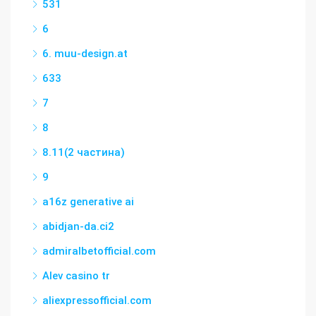
531
6
6. muu-design.at
633
7
8
8.11(2 частина)
9
a16z generative ai
abidjan-da.ci2
admiralbetofficial.com
Alev casino tr
aliexpressofficial.com