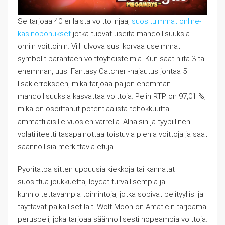
Se tarjoaa 40 erilaista voittolinjaa,
suosituimmat online-
kasinobonukset
jotka tuovat useita mahdollisuuksia
omiin voittoihin. Villi ulvova susi korvaa useimmat
symbolit parantaen voittoyhdistelmiä. Kun saat niitä 3 tai
enemmän, uusi Fantasy Catcher -hajautus johtaa 5
lisäkierrokseen, mikä tarjoaa paljon enemmän
mahdollisuuksia kasvattaa voittoja. Pelin RTP on 97,01 %,
mikä on osoittanut potentiaalista tehokkuutta
ammattilaisille vuosien varrella. Alhaisin ja tyypillinen
volatiliteetti tasapainottaa toistuvia pieniä voittoja ja saat
säännöllisiä merkittäviä etuja.
Pyöritätpä sitten upouusia kiekkoja tai kannatat
suosittua joukkuetta, löydät turvallisempia ja
kunnioitettavampia toimintoja, jotka sopivat pelityyliisi ja
täyttävät paikalliset lait. Wolf Moon on Amaticin tarjoama
peruspeli, joka tarjoaa säännöllisesti nopeampia voittoja.