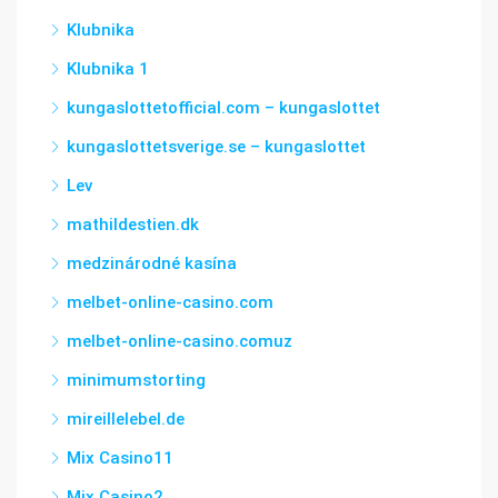
Klubnika
Klubnika 1
kungaslottetofficial.com – kungaslottet
kungaslottetsverige.se – kungaslottet
Lev
mathildestien.dk
medzinárodné kasína
melbet-online-casino.com
melbet-online-casino.comuz
minimumstorting
mireillelebel.de
Mix Casino11
Mix Casino2