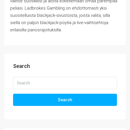
valitse suosikkisi ja aloita kokeilemaan omaa parempaa
peliäsi. Ladbrokes Gambling on ehdottomasti yksi
suositelluista blackjack-sivustoista, joista valita, sillä
siellä on paljon blackjack-pöytiä ja live-vaihtoehtoja
erilaisilla panosrajoituksilla.
Search
Search