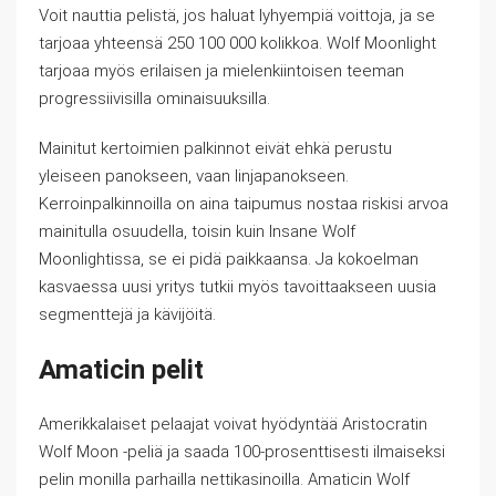
Voit nauttia pelistä, jos haluat lyhyempiä voittoja, ja se
tarjoaa yhteensä 250 100 000 kolikkoa. Wolf Moonlight
tarjoaa myös erilaisen ja mielenkiintoisen teeman
progressiivisilla ominaisuuksilla.
Mainitut kertoimien palkinnot eivät ehkä perustu
yleiseen panokseen, vaan linjapanokseen.
Kerroinpalkinnoilla on aina taipumus nostaa riskisi arvoa
mainitulla osuudella, toisin kuin Insane Wolf
Moonlightissa, se ei pidä paikkaansa. Ja kokoelman
kasvaessa uusi yritys tutkii myös tavoittaakseen uusia
segmenttejä ja kävijöitä.
Amaticin pelit
Amerikkalaiset pelaajat voivat hyödyntää Aristocratin
Wolf Moon -peliä ja saada 100-prosenttisesti ilmaiseksi
pelin monilla parhailla nettikasinoilla. Amaticin Wolf