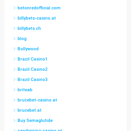
betonredofficial.com
billybets-casino.at
billybets.ch
blog
Bollywood
Brazil Casino1
Brazil Casino2
Brazil Casino3
briteab
brucebet-casino.at
brucebet.at
Buy Semaglutide
candyspinz-casino.at