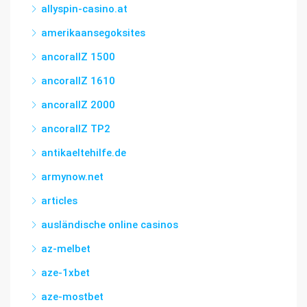
allyspin-casino.at
amerikaansegoksites
ancorallZ 1500
ancorallZ 1610
ancorallZ 2000
ancorallZ TP2
antikaeltehilfe.de
armynow.net
articles
ausländische online casinos
az-melbet
aze-1xbet
aze-mostbet