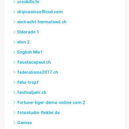
croskills.hr
dripcasinoofficial.com
eintracht-hermatswil.ch
Eldorado 1
elon 2
English Mix1
faustacapaul.ch
federalisme2017.ch
felix-tropf
festivaljahr.ch
fortune-tiger-demo-online.com 2
fotostudio-finkler.de
Games