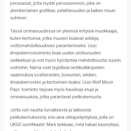
perusasiat, jotta löydät perusasennon, joka on
yksinkertainen grafiikan, pelattavuuden ja kaiken muun
suhteen.
Tässä ominaisuudessa on yleensä erityisiä muokkaajia,
kuten kertoimia, jotka muuten lisäävät wildeja,
voittomahdollisuuksien parantamiseksi. Uusi
ilmaiskierrostoiminto lisää uuden ulottuvuuden
seikkailuun ja voit myös hyödyntää mahdollisuutta suuriin
voittoihin. Nämä ovat tyypillisiä nettikolikkopelien
vaatimuksia scattereiden, bonusten, wildien,
ilmaiskierrosten ja kertoimien lisäksi. Uusi Wolf Moon
Pays -toiminto tarjoaa myös hauskoja etuja ja
ominaisuuksia, jotka parantavat pelikokemusta.
Jotta voit nauttia turvallisesta ja laillisesta
pelikokemuksesta, etsi aina uhkapeliyrityksiä, joilla on
UKGC-sertifikaatit. Mieti tarkkaan, mitä haluat kasinoltasi,