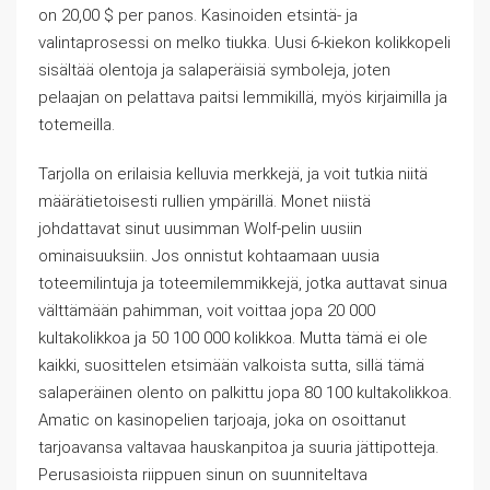
on 20,00 $ per panos. Kasinoiden etsintä- ja
valintaprosessi on melko tiukka. Uusi 6-kiekon kolikkopeli
sisältää olentoja ja salaperäisiä symboleja, joten
pelaajan on pelattava paitsi lemmikillä, myös kirjaimilla ja
totemeilla.
Tarjolla on erilaisia ​​kelluvia merkkejä, ja voit tutkia niitä
määrätietoisesti rullien ympärillä. Monet niistä
johdattavat sinut uusimman Wolf-pelin uusiin
ominaisuuksiin. Jos onnistut kohtaamaan uusia
toteemilintuja ja toteemilemmikkejä, jotka auttavat sinua
välttämään pahimman, voit voittaa jopa 20 000
kultakolikkoa ja 50 100 000 kolikkoa. Mutta tämä ei ole
kaikki, suosittelen etsimään valkoista sutta, sillä tämä
salaperäinen olento on palkittu jopa 80 100 kultakolikkoa.
Amatic on kasinopelien tarjoaja, joka on osoittanut
tarjoavansa valtavaa hauskanpitoa ja suuria jättipotteja.
Perusasioista riippuen sinun on suunniteltava