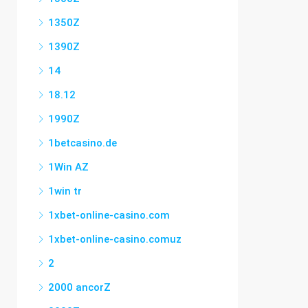
1350Z
1390Z
14
18.12
1990Z
1betcasino.de
1Win AZ
1win tr
1xbet-online-casino.com
1xbet-online-casino.comuz
2
2000 ancorZ