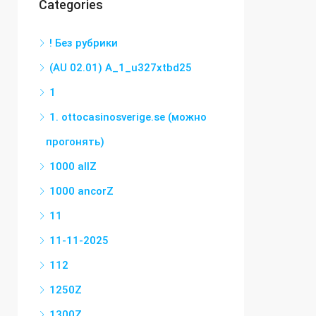
Categories
! Без рубрики
(AU 02.01) A_1_u327xtbd25
1
1. ottocasinosverige.se (можно
прогонять)
1000 allZ
1000 ancorZ
11
11-11-2025
112
1250Z
1300Z