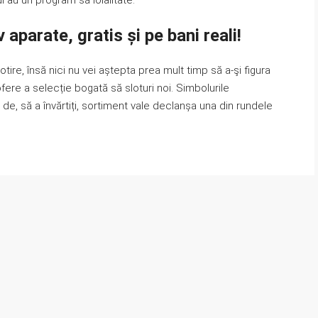
i au un program să loialitate.
 aparate, gratis și pe bani reali!
otire, însă nici nu vei aștepta prea mult timp să a-şi figura
fere a selecție bogată să sloturi noi. Simbolurile
de, să a învărtiți, sortiment vale declanșa una din rundele