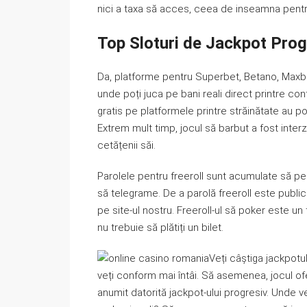
nici a taxa să acces, ceea de inseamna pentru 
Top Sloturi de Jackpot Prog
Da, platforme pentru Superbet, Betano, Maxbet
unde poți juca pe bani reali direct printre cont
gratis pe platformele printre străinătate au po
Extrem mult timp, jocul să barbut a fost interz
cetățenii săi.
Parolele pentru freeroll sunt acumulate să pe d
să telegrame. De a parolă freeroll este publi
pe site-ul nostru. Freeroll-ul să poker este u
nu trebuie să plătiți un bilet.
Veți câștiga jackpotu
veți conform mai întâi. Să asemenea, jocul of
anumit datorită jackpot-ului progresiv. Unde vei