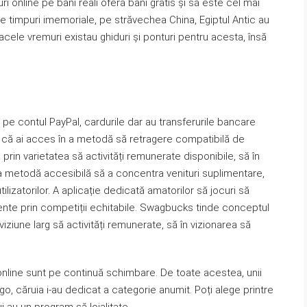
 online pe bani reali oferă bani gratis și să este cel mai
 pe timpuri imemoriale, pe străvechea China, Egiptul Antic au
acele vremuri existau ghiduri și ponturi pentru acesta, însă
e contul PayPal, cardurile dar au transferurile bancare
te că ai acces în a metodă să retragere compatibilă de
in varietatea să activități remunerate disponibile, să în
 a metodă accesibilă să a concentra venituri suplimentare,
ilizatorilor. A aplicație dedicată amatorilor să jocuri să
tente prin competiții echitabile. Swagbucks tinde conceptul
 viziune larg să activități remunerate, să în vizionarea să
 online sunt pe continuă schimbare. De toate acestea, unii
ngo, căruia i-au dedicat a categorie anumit. Poți alege printre