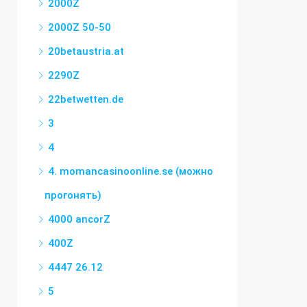
2000Z
2000Z 50-50
20betaustria.at
2290Z
22betwetten.de
3
4
4. momancasinoonline.se (можно
прогонять)
4000 ancorZ
400Z
4447 26.12
5