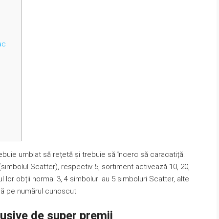
ac
,
rebuie umblat să rețetă și trebuie să încerc să caracatiță.
r(simbolul Scatter), respectiv 5, sortiment activează 10, 20,
l lor obții normal 3, 4 simboluri au 5 simboluri Scatter, alte
ugă pe numărul cunoscut.
lusive de super premii