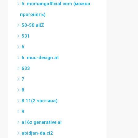
5. momangofficial.com (можно
прогонять)
50-50 allZ
531
6
6. muu-design.at
633
7
8
8.11(2 частина)
9
a16z generative ai
abidjan-da.ci2