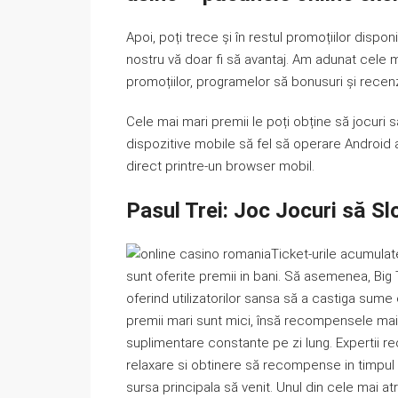
Apoi, poți trece și în restul promoțiilor disponi
nostru vă doar fi să avantaj. Am adunat cele 
promoțiilor, programelor să bonusuri și recenzii
Cele mai mari premii le poți obține să jocuri s
dispozitive mobile să fel să operare Android a
direct printre-un browser mobil.
Pasul Trei: Joc Jocuri să Sl
Ticket-urile acumulat
sunt oferite premii in bani. Să asemenea, Big
oferind utilizatorilor sansa să a castiga sume
premii mari sunt mici, însă recompensele mai 
suplimentare constante pe zi lung. Expertii 
relaxare si obtinere să recompense in timpul
sursa principala să venit. Unul din cele mai a