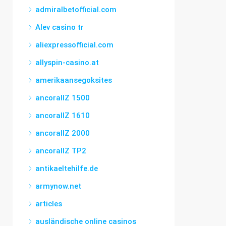
admiralbetofficial.com
Alev casino tr
aliexpressofficial.com
allyspin-casino.at
amerikaansegoksites
ancorallZ 1500
ancorallZ 1610
ancorallZ 2000
ancorallZ TP2
antikaeltehilfe.de
armynow.net
articles
ausländische online casinos