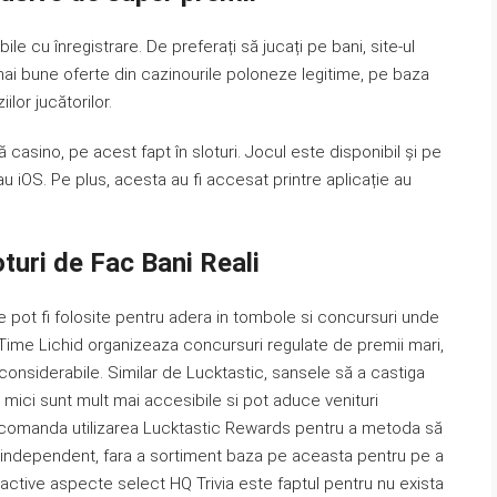
bile cu înregistrare. De preferați să jucați pe bani, site-ul
mai bune oferte din cazinourile poloneze legitime, pe baza
lor jucătorilor.
ă casino, pe acest fapt în sloturi. Jocul este disponibil și pe
u iOS. Pe plus, acesta au fi accesat printre aplicație au
oturi de Fac Bani Reali
e pot fi folosite pentru adera in tombole si concursuri unde
 Time Lichid organizeaza concursuri regulate de premii mari,
 considerabile. Similar de Lucktastic, sansele să a castiga
mici sunt mult mai accesibile si pot aduce venituri
recomanda utilizarea Lucktastic Rewards pentru a metoda să
 independent, fara a sortiment baza pe aceasta pentru pe a
tractive aspecte select HQ Trivia este faptul pentru nu exista