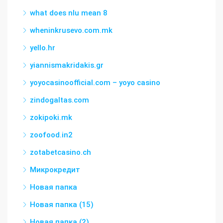
what does nlu mean 8
wheninkrusevo.com.mk
yello.hr
yiannismakridakis.gr
yoyocasinoofficial.com – yoyo casino
zindogaltas.com
zokipoki.mk
zoofood.in2
zotabetcasino.ch
Микрокредит
Новая папка
Новая папка (15)
Новая папка (2)