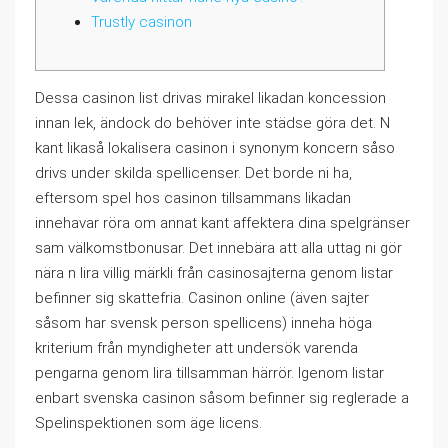
Trustly casinon
Dessa casinon list drivas mirakel likadan koncession
innan lek, ändock do behöver inte städse göra det. N
kant likaså lokalisera casinon i synonym koncern såso
drivs under skilda spellicenser. Det borde ni ha,
eftersom spel hos casinon tillsammans likadan
innehavar röra om annat kant affektera dina spelgränser
sam välkomstbonusar. Det innebära att alla uttag ni gör
nära n lira villig märkli från casinosajterna genom listar
befinner sig skattefria.
Casinon online (även sajter
såsom har svensk person spellicens) inneha höga
kriterium från myndigheter att undersök varenda
pengarna genom lira tillsamman härrör. Igenom listar
enbart svenska casinon såsom befinner sig reglerade a
Spelinspektionen som äge licens.