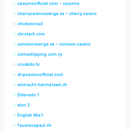
casumoofficial.com – casumo
cherrycasinosverige.se – cherry casino
chickenroad
chrstark.com
comeonsverige.se – comeon casino
comeshipping.com.cy
croskills.hr
dripcasinoofficial.com
eintracht-hermatswil.ch
Eldorado 1
elon 2
English Mix1
faustacapaul.ch