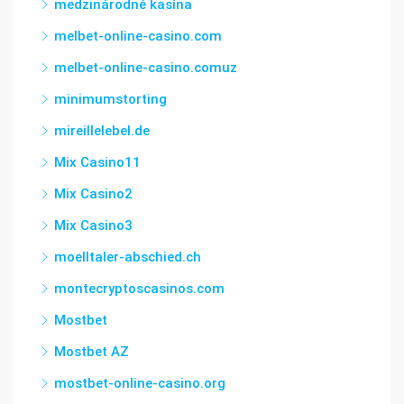
medzinárodné kasína
melbet-online-casino.com
melbet-online-casino.comuz
minimumstorting
mireillelebel.de
Mix Casino11
Mix Casino2
Mix Casino3
moelltaler-abschied.ch
montecryptoscasinos.com
Mostbet
Mostbet AZ
mostbet-online-casino.org