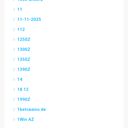
11
11-11-2025
112
1250Z
1300Z
1350Z
1390Z
14
18.12
1990Z
1betcasino.de
1Win AZ