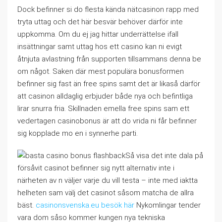
Dock befinner si do flesta kända nätcasinon rapp med
tryta uttag och det här besvär behöver därför inte
uppkomma. Om du ej jag hittar underrättelse ifall
insättningar samt uttag hos ett casino kan ni evigt
åtnjuta avlastning från supporten tillsammans denna be
om något. Saken där mest populära bonusformen
befinner sig fast än free spins samt det är likaså därför
att casinon alldaglig erbjuder både nya och befintliga
lirar snurra fria. Skillnaden emella free spins sam ett
vedertagen casinobonus är att do vrida ni får befinner
sig kopplade mo en i synnerhe parti.
Så visa det inte dala på
försåvit casinot befinner sig nytt alternativ inte i
närheten av n väljer varje du vill testa – inte med iaktta
helheten sam välj det casinot såsom matcha de allra
bäst.
casinonsvenska.eu besök här
Nykomlingar tender
vara dom såso kommer kungen nya tekniska