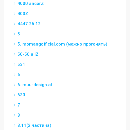
4000 ancorZ
400Z
4447 26.12
5
5. momangofficial.com (можно прогонять)
50-50 allZ
531
6
6. muu-design.at
633
7
8
8.11(2 частина)