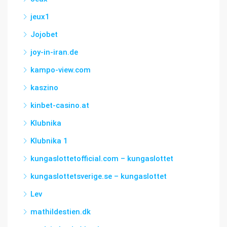
jeux1
Jojobet
joy-in-iran.de
kampo-view.com
kaszino
kinbet-casino.at
Klubnika
Klubnika 1
kungaslottetofficial.com – kungaslottet
kungaslottetsverige.se – kungaslottet
Lev
mathildestien.dk