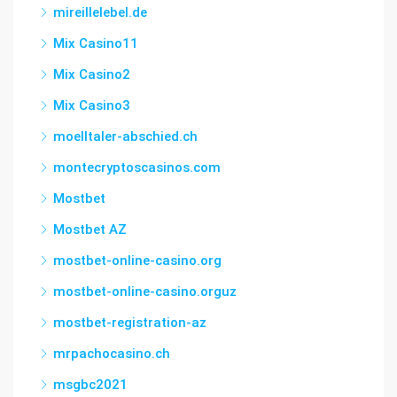
mireillelebel.de
Mix Casino11
Mix Casino2
Mix Casino3
moelltaler-abschied.ch
montecryptoscasinos.com
Mostbet
Mostbet AZ
mostbet-online-casino.org
mostbet-online-casino.orguz
mostbet-registration-az
mrpachocasino.ch
msgbc2021