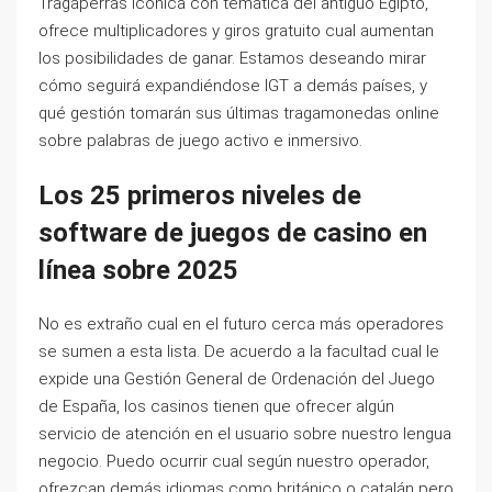
Tragaperras icónica con temática del antiguo Egipto,
ofrece multiplicadores y giros gratuito cual aumentan
los posibilidades de ganar. Estamos deseando mirar
cómo seguirá expandiéndose IGT a demás países, y
qué gestión tomarán sus últimas tragamonedas online
sobre palabras de juego activo e inmersivo.
Los 25 primeros niveles de
software de juegos de casino en
línea sobre 2025
No es extraño cual en el futuro cerca más operadores
se sumen a esta lista. De acuerdo a la facultad cual le
expide una Gestión General de Ordenación del Juego
de España, los casinos tienen que ofrecer algún
servicio de atención en el usuario sobre nuestro lengua
negocio. Puedo ocurrir cual según nuestro operador,
ofrezcan demás idiomas como británico o catalán pero