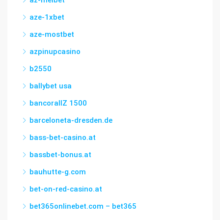
aze-1xbet
aze-mostbet
azpinupcasino
b2550
ballybet usa
bancorallZ 1500
barceloneta-dresden.de
bass-bet-casino.at
bassbet-bonus.at
bauhutte-g.com
bet-on-red-casino.at
bet365onlinebet.com – bet365