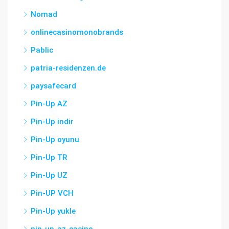
Nomad
onlinecasinomonobrands
Pablic
patria-residenzen.de
paysafecard
Pin-Up AZ
Pin-Up indir
Pin-Up oyunu
Pin-Up TR
Pin-Up UZ
Pin-UP VCH
Pin-Up yukle
pin-up-az-casino