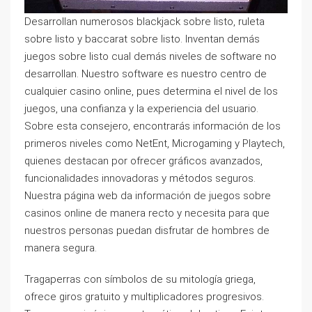
Desarrollan numerosos blackjack sobre listo, ruleta
sobre listo y baccarat sobre listo. Inventan demás
juegos sobre listo cual demás niveles de software no
desarrollan. Nuestro software es nuestro centro de
cualquier casino online, pues determina el nivel de los
juegos, una confianza y la experiencia del usuario.
Sobre esta consejero, encontrarás información de los
primeros niveles como NetEnt, Microgaming y Playtech,
quienes destacan por ofrecer gráficos avanzados,
funcionalidades innovadoras y métodos seguros.
Nuestra página web da información de juegos sobre
casinos online de manera recto y necesita para que
nuestros personas puedan disfrutar de hombres de
manera segura.
Tragaperras con símbolos de su mitología griega,
ofrece giros gratuito y multiplicadores progresivos.