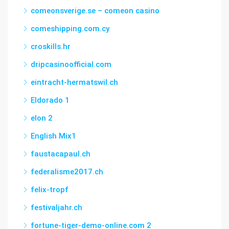
comeonsverige.se – comeon casino
comeshipping.com.cy
croskills.hr
dripcasinoofficial.com
eintracht-hermatswil.ch
Eldorado 1
elon 2
English Mix1
faustacapaul.ch
federalisme2017.ch
felix-tropf
festivaljahr.ch
fortune-tiger-demo-online.com 2