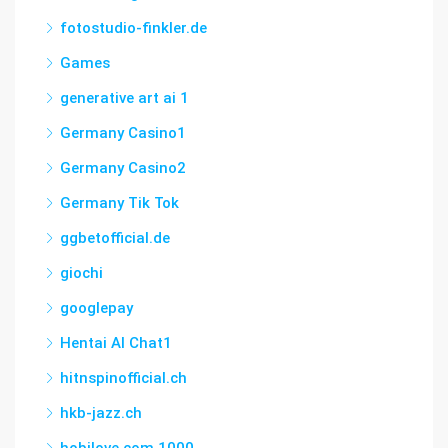
fotostudio-finkler.de
Games
generative art ai 1
Germany Casino1
Germany Casino2
Germany Tik Tok
ggbetofficial.de
giochi
googlepay
Hentai AI Chat1
hitnspinofficial.ch
hkb-jazz.ch
hobilove.com 1000