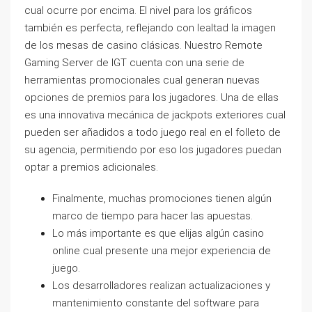
cual ocurre por encima.
El nivel para los gráficos
también es perfecta, reflejando con lealtad la imagen
de los mesas de casino clásicas. Nuestro Remote
Gaming Server de IGT cuenta con una serie de
herramientas promocionales cual generan nuevas
opciones de premios para los jugadores. Una de ellas
es una innovativa mecánica de jackpots exteriores cual
pueden ser añadidos a todo juego real en el folleto de
su agencia, permitiendo por eso los jugadores puedan
optar a premios adicionales.
Finalmente, muchas promociones tienen algún
marco de tiempo para hacer las apuestas.
Lo más importante es que elijas algún casino
online cual presente una mejor experiencia de
juego.
Los desarrolladores realizan actualizaciones y
mantenimiento constante del software para