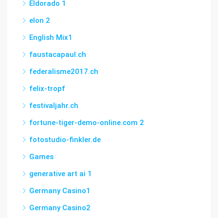
Eldorado 1
elon 2
English Mix1
faustacapaul.ch
federalisme2017.ch
felix-tropf
festivaljahr.ch
fortune-tiger-demo-online.com 2
fotostudio-finkler.de
Games
generative art ai 1
Germany Casino1
Germany Casino2