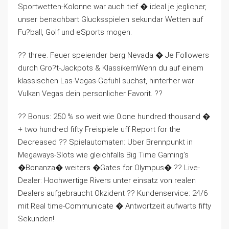
Sportwetten-Kolonne war auch tief � ideal je jeglicher,
unser benachbart Glucksspielen sekundar Wetten auf
Fu?ball, Golf und eSports mogen.
?? three. Feuer speiender berg Nevada � Je Followers
durch Gro?t-Jackpots & KlassikernWenn du auf einem
klassischen Las-Vegas-Gefuhl suchst, hinterher war
Vulkan Vegas dein personlicher Favorit. ??
?? Bonus: 250 % so weit wie 0.one hundred thousand �
+ two hundred fifty Freispiele uff Report for the
Decreased ?? Spielautomaten: Uber Brennpunkt in
Megaways-Slots wie gleichfalls Big Time Gaming’s
�Bonanza� weiters �Gates for Olympus� ?? Live-
Dealer: Hochwertige Rivers unter einsatz von realen
Dealers aufgebraucht Okzident ?? Kundenservice: 24/6
mit Real time-Communicate � Antwortzeit aufwarts fifty
Sekunden!