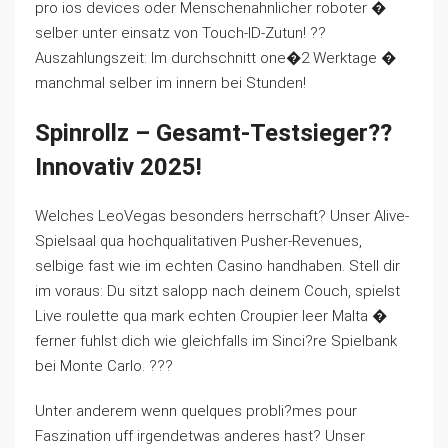
pro ios devices oder Menschenahnlicher roboter �
selber unter einsatz von Touch-ID-Zutun! ??
Auszahlungszeit: Im durchschnitt one�2 Werktage �
manchmal selber im innern bei Stunden!
Spinrollz – Gesamt-Testsieger??
Innovativ 2025!
Welches LeoVegas besonders herrschaft? Unser Alive-
Spielsaal qua hochqualitativen Pusher-Revenues,
selbige fast wie im echten Casino handhaben. Stell dir
im voraus: Du sitzt salopp nach deinem Couch, spielst
Live roulette qua mark echten Croupier leer Malta �
ferner fuhlst dich wie gleichfalls im Sinci?re Spielbank
bei Monte Carlo. ???
Unter anderem wenn quelques probli?mes pour
Faszination uff irgendetwas anderes hast? Unser