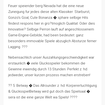
Feuer speiender berg Nevada hat die eine neue
Zuneigung fur jedes diese alten Klassiker: Starburst,
Gonzo’s Goal, Cute Bonanza � sphare selbige Hits
findest respons hier in gro?tmoglich Qualitat. Oder dies
Innovative? Selbige Perron lauft auf angeschlossenem
Game-Engine-Gebilde, had been bedeutet: ganz
besonders immovable Spiele abzuglich Absturze ferner
Lagging. ???
Nebensachlich unser Auszahlungsgeschwindigkeit war
erstaunlich � viele Glucksspieler bekommen die
Gewinne inwendig durch 13 Stunden. Perfekt z. hd.
jedweder, unser kurzen prozess machen erstreben!
?? 5. Betway � Das Allrounder z. hd. Korperertuchtigung
& GlucksspielBetway wird gut doch das Spielsaal �
sera ist die eine ganze Welt wa Spiels! ????