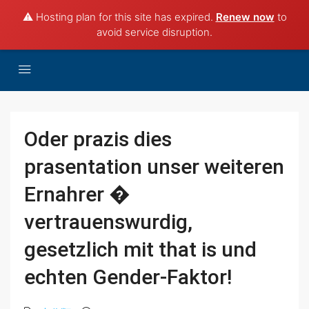
⚠️ Hosting plan for this site has expired.
Renew now
to
avoid service disruption.
Oder prazis dies
prasentation unser weiteren
Ernahrer �
vertrauenswurdig,
gesetzlich mit that is und
echten Gender-Faktor!