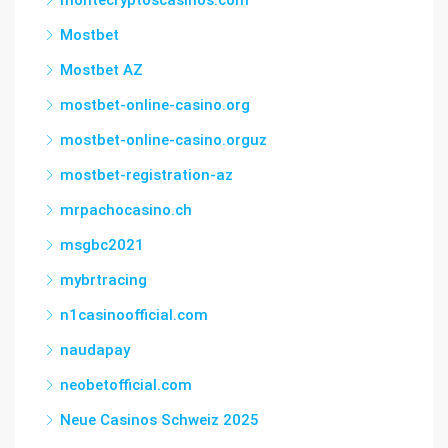
montecryptoscasinos.com
Mostbet
Mostbet AZ
mostbet-online-casino.org
mostbet-online-casino.orguz
mostbet-registration-az
mrpachocasino.ch
msgbc2021
mybrtracing
n1casinoofficial.com
naudapay
neobetofficial.com
Neue Casinos Schweiz 2025